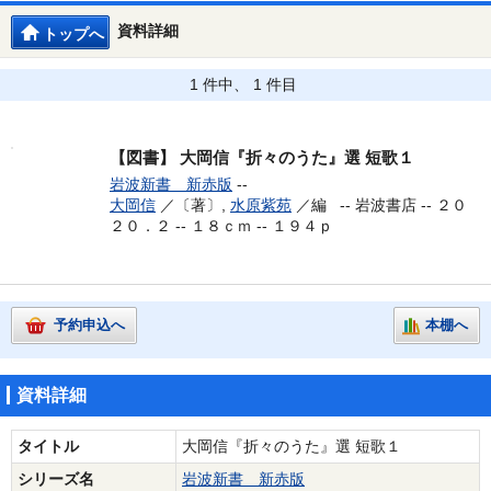
資料詳細
トップへ
1 件中、 1 件目
【図書】
大岡信『折々のうた』選 短歌１
岩波新書 新赤版
--
大岡信
／〔著〕,
水原紫苑
／編 --
岩波書店 -- ２０
２０．２ -- １８ｃｍ -- １９４ｐ
予約申込へ
本棚へ
資料詳細
タイトル
大岡信『折々のうた』選 短歌１
シリーズ名
岩波新書 新赤版