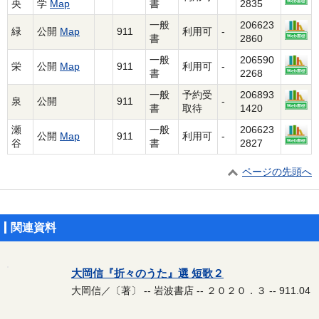
央
学
Map
書
2835
一般
206623
緑
公開
Map
911
利用可
-
書
2860
一般
206590
栄
公開
Map
911
利用可
-
書
2268
一般
予約受
206893
泉
公開
911
-
書
取待
1420
瀬
一般
206623
公開
Map
911
利用可
-
谷
書
2827
ページの先頭へ
関連資料
大岡信『折々のうた』選 短歌２
大岡信／〔著〕 -- 岩波書店 -- ２０２０．３ -- 911.04