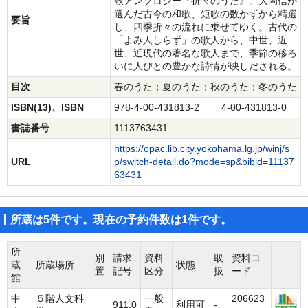
歌アンソロジー『折々のうた』。大岡信が
選んだ古今の和歌、短歌の数かずから精選
要旨
し、四季折々の流れに乗せてゆく。古代の
「よみ人しらず」の歌人から、中世、近
世、近現代の著名な歌人まで、季節の移ろ
いに人びとの豊かな詩情が映しだされる。
目次
春のうた；夏のうた；秋のうた；冬のうた
ISBN(13)、ISBN
978-4-00-431813-2 4-00-431813-0
書誌番号
1113763431
https://opac.lib.city.yokohama.lg.jp/winj/s
URL
p/switch-detail.do?mode=sp&bibid=11137
63431
所蔵は5件です。現在の予約件数は1件です。
所
別
請求
資料
取
資料コ
蔵
所蔵場所
状態
置
記号
区分
扱
ード
館
中
５階人文科
一般
206623
911.0
利用可
-