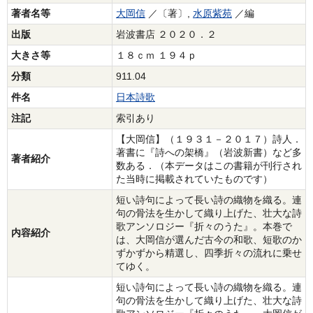
著者名等
大岡信
／〔著〕,
水原紫苑
／編
出版
岩波書店 ２０２０．２
大きさ等
１８ｃｍ １９４ｐ
分類
911.04
件名
日本詩歌
注記
索引あり
【大岡信】（１９３１－２０１７）詩人．
著書に『詩への架橋』（岩波新書）など多
著者紹介
数ある．（本データはこの書籍が刊行され
た当時に掲載されていたものです）
短い詩句によって長い詩の織物を織る。連
句の骨法を生かして織り上げた、壮大な詩
歌アンソロジー『折々のうた』。本巻で
内容紹介
は、大岡信が選んだ古今の和歌、短歌のか
ずかずから精選し、四季折々の流れに乗せ
てゆく。
短い詩句によって長い詩の織物を織る。連
句の骨法を生かして織り上げた、壮大な詩