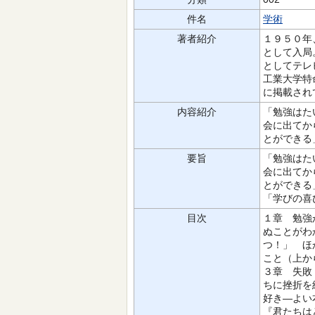
件名
学術
著者紹介
１９５０年
として入局
としてテレ
工業大学特
に掲載され
内容紹介
「勉強はた
会に出てか
とができる
要旨
「勉強はた
会に出てか
とができる
「学びの喜
目次
１章 勉強
ぬことがわ
つ！」 ほ
こと（上か
３章 失敗
ちに挫折を
好き―よい
『君たちは