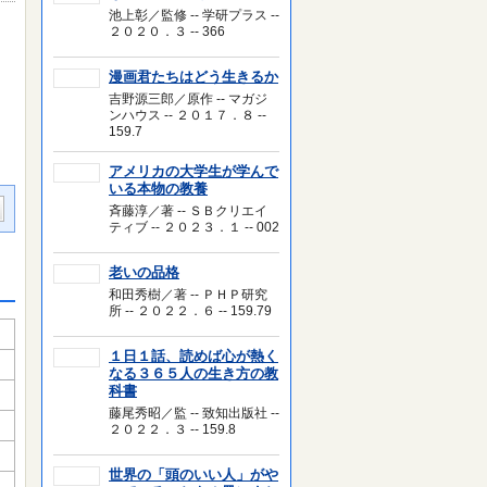
池上彰／監修 -- 学研プラス --
２０２０．３ -- 366
漫画君たちはどう生きるか
吉野源三郎／原作 -- マガジ
ンハウス -- ２０１７．８ --
159.7
アメリカの大学生が学んで
いる本物の教養
斉藤淳／著 -- ＳＢクリエイ
ティブ -- ２０２３．１ -- 002
老いの品格
和田秀樹／著 -- ＰＨＰ研究
所 -- ２０２２．６ -- 159.79
１日１話、読めば心が熱く
なる３６５人の生き方の教
科書
藤尾秀昭／監 -- 致知出版社 --
２０２２．３ -- 159.8
世界の「頭のいい人」がや