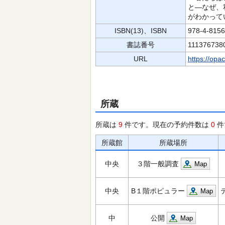
と―なぜ、
がわかって
ISBN(13)、ISBN
978-4-815
書誌番号
111376738
URL
https://opa
所蔵
所蔵は
9
件です。現在の予約件数は
0
件
所蔵館
所蔵場所
中央
３階一般調査
Map
中央
B１階ポピュラー
Map
中
公開
Map