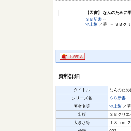
【図書】
なんのために
ＳＢ新書
--
池上彰
／著 --
ＳＢクリエ
予約申込
資料詳細
タイトル
なんのため
シリーズ名
ＳＢ新書
著者名等
池上彰
／
出版
ＳＢクリエ
大きさ等
１８ｃｍ 
分類
002