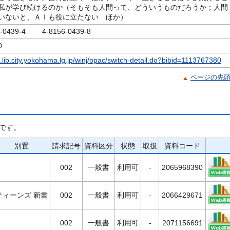
私が学び続けるのか（そもそも人間って、どういうものだろうか；人間
いないと、ＡＩも役に立たない ほか）
6-0439-4 4-8156-0439-8
0
c.lib.city.yokohama.lg.jp/winj/opac/switch-detail.do?bibid=1113767380
ページの先
です。
別置
請求記号
資料区分
状態
取扱
資料コード
002
一般書
利用可
-
2065968390
ティーンズ 新書
002
一般書
利用可
-
2066429671
002
一般書
利用可
-
2071156691