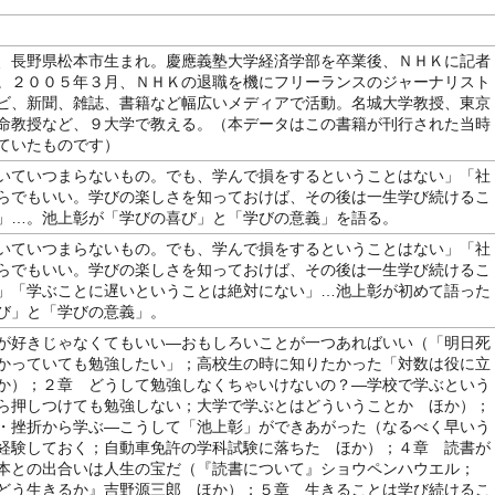
、長野県松本市生まれ。慶應義塾大学経済学部を卒業後、ＮＨＫに記者
。２００５年３月、ＮＨＫの退職を機にフリーランスのジャーナリスト
ビ、新聞、雑誌、書籍など幅広いメディアで活動。名城大学教授、東京
命教授など、９大学で教える。（本データはこの書籍が刊行された当時
ていたものです）
いていつまらないもの。でも、学んで損をするということはない」「社
らでもいい。学びの楽しさを知っておけば、その後は一生学び続けるこ
」…。池上彰が「学びの喜び」と「学びの意義」を語る。
いていつまらないもの。でも、学んで損をするということはない」「社
らでもいい。学びの楽しさを知っておけば、その後は一生学び続けるこ
」「学ぶことに遅いということは絶対にない」…池上彰が初めて語った
び」と「学びの意義」。
が好きじゃなくてもいい―おもしろいことが一つあればいい（「明日死
かっていても勉強したい」；高校生の時に知りたかった「対数は役に立
か）；２章 どうして勉強しなくちゃいけないの？―学校で学ぶという
ら押しつけても勉強しない；大学で学ぶとはどういうことか ほか）；
・挫折から学ぶ―こうして「池上彰」ができあがった（なるべく早いう
経験しておく；自動車免許の学科試験に落ちた ほか）；４章 読書が
本との出合いは人生の宝だ（『読書について』ショウペンハウエル；
どう生きるか』吉野源三郎 ほか）；５章 生きることは学び続けるこ