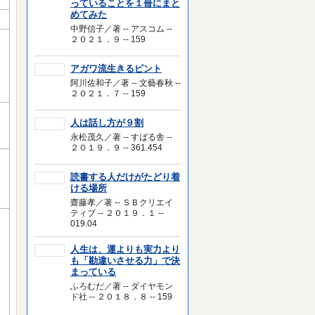
っていることを１冊にまと
めてみた
中野信子／著 -- アスコム --
２０２１．９ -- 159
アガワ流生きるピント
阿川佐和子／著 -- 文藝春秋 --
２０２１．７ -- 159
人は話し方が９割
永松茂久／著 -- すばる舎 --
２０１９．９ -- 361.454
読書する人だけがたどり着
ける場所
齋藤孝／著 -- ＳＢクリエイ
ティブ -- ２０１９．１ --
019.04
人生は、運よりも実力より
も「勘違いさせる力」で決
まっている
ふろむだ／著 -- ダイヤモン
ド社 -- ２０１８．８ -- 159