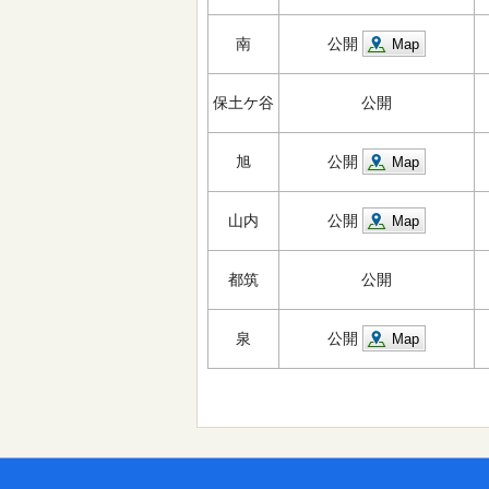
南
公開
Map
保土ケ谷
公開
旭
公開
Map
山内
公開
Map
都筑
公開
泉
公開
Map