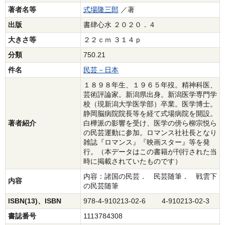
著者名等
式場隆三郎
／著
出版
書肆心水 ２０２０．４
大きさ等
２２ｃｍ ３１４ｐ
分類
750.21
件名
民芸－日本
１８９８年生、１９６５年歿。精神科医、
芸術評論家。新潟県出身。新潟医学専門学
校（現新潟大学医学部）卒業。医学博士。
静岡脳病院院長等を経て式場病院を開設。
著者紹介
白樺派の影響を受け、医学の傍ら柳宗悦ら
の民芸運動に参加。ロマンス社社長となり
雑誌『ロマンス』『映画スター』等を発
行。（本データはこの書籍が刊行された当
時に掲載されていたものです）
内容：諸国の民芸． 民芸随筆． 戦雲下
内容
の民芸随筆
ISBN(13)、ISBN
978-4-910213-02-6 4-910213-02-3
書誌番号
1113784308