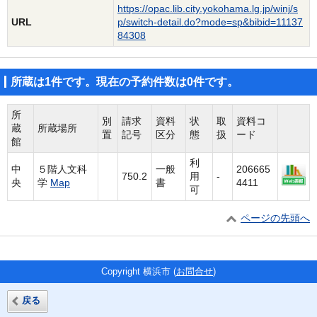
https://opac.lib.city.yokohama.lg.jp/winj/s
URL
p/switch-detail.do?mode=sp&bibid=11137
84308
所蔵は1件です。現在の予約件数は0件です。
所
別
請求
資料
状
取
資料コ
蔵
所蔵場所
置
記号
区分
態
扱
ード
館
利
中
５階人文科
一般
206665
750.2
用
-
央
学
Map
書
4411
可
ページの先頭へ
Copyright 横浜市 (
お問合せ
)
戻る