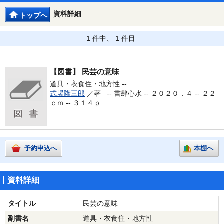
資料詳細
トップへ
1 件中、 1 件目
【図書】
民芸の意味
道具・衣食住・地方性 --
式場隆三郎
／著 --
書肆心水 -- ２０２０．４ -- ２２
ｃｍ -- ３１４ｐ
予約申込へ
本棚へ
資料詳細
タイトル
民芸の意味
副書名
道具・衣食住・地方性