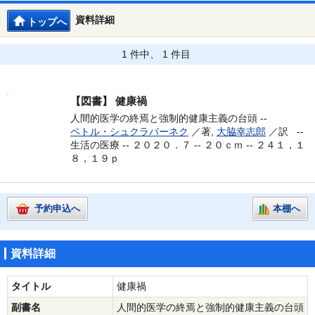
資料詳細
トップへ
1 件中、 1 件目
【図書】
健康禍
人間的医学の終焉と強制的健康主義の台頭 --
ペトル・シュクラバーネク
／著,
大脇幸志郎
／訳 --
生活の医療 -- ２０２０．７ -- ２０ｃｍ -- ２４１，１
８，１９ｐ
予約申込へ
本棚へ
資料詳細
タイトル
健康禍
副書名
人間的医学の終焉と強制的健康主義の台頭