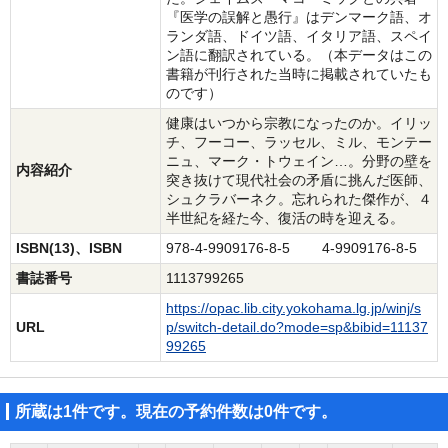
『医学の誤解と愚行』はデンマーク語、オ
ランダ語、ドイツ語、イタリア語、スペイ
ン語に翻訳されている。（本データはこの
書籍が刊行された当時に掲載されていたも
のです）
健康はいつから宗教になったのか。イリッ
チ、フーコー、ラッセル、ミル、モンテー
ニュ、マーク・トウェイン…。分野の壁を
内容紹介
突き抜けて現代社会の矛盾に挑んだ医師、
シュクラバーネク。忘れられた傑作が、４
半世紀を経た今、復活の時を迎える。
ISBN(13)、ISBN
978-4-9909176-8-5 4-9909176-8-5
書誌番号
1113799265
https://opac.lib.city.yokohama.lg.jp/winj/s
URL
p/switch-detail.do?mode=sp&bibid=11137
99265
所蔵は1件です。現在の予約件数は0件です。