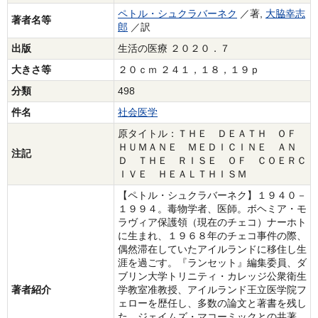
ペトル・シュクラバーネク
／著,
大脇幸志
著者名等
郎
／訳
出版
生活の医療 ２０２０．７
大きさ等
２０ｃｍ ２４１，１８，１９ｐ
分類
498
件名
社会医学
原タイトル：ＴＨＥ ＤＥＡＴＨ ＯＦ
ＨＵＭＡＮＥ ＭＥＤＩＣＩＮＥ ＡＮ
注記
Ｄ ＴＨＥ ＲＩＳＥ ＯＦ ＣＯＥＲＣ
ＩＶＥ ＨＥＡＬＴＨＩＳＭ
【ペトル・シュクラバーネク】１９４０－
１９９４。毒物学者、医師。ボヘミア・モ
ラヴィア保護領（現在のチェコ）ナーホト
に生まれ、１９６８年のチェコ事件の際、
偶然滞在していたアイルランドに移住し生
涯を過ごす。『ランセット』編集委員、ダ
ブリン大学トリニティ・カレッジ公衆衛生
著者紹介
学教室准教授、アイルランド王立医学院フ
ェローを歴任し、多数の論文と著書を残し
た。ジェイムズ・マコーミックとの共著