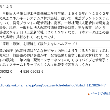
索引あり
 早稲田大学第１理工学部機械工学科卒業。１９６３年から２００２年
の東芝エネルギーシステムズ株式会社、続いて、東芝プラントシステム
おいて、発電プラントの配管設計に従事。一般社団法人配管技術研究協
員長。現在、一般社団法人配管技術研究協会監事。主な著書「絵とき
基礎のきそ」日刊工業新聞社（２０１２年）など。（本データはこの書
れた当時に掲載されていたものです）
「原理・原則」を理解して設計力をレベルアップ！
管の原理（配管技術はどんな技術か；内圧により生じる力と応力；流れ
失水頭；熱膨張の伸びを逃がす；配管振動と疲労；配管の材料力学；配
トの原則）；第２編 配管コンポーネントのしくみ（パイプと管継手；
くみ；スチームトラップのしくみ；配管支持装置のしくみ）
-08092-0 4-526-08092-6
7
c.lib.city.yokohama.lg.jp/winj/opac/switch-detail.do?bibid=1113826447
ページの先