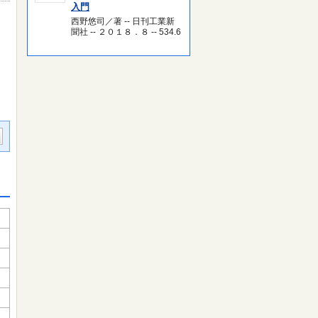
入門
西野悠司／著 -- 日刊工業新
聞社 -- ２０１８．８ -- 534.6