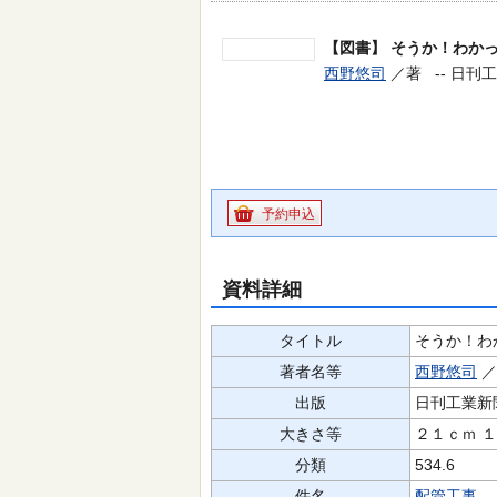
【図書】
そうか！わか
西野悠司
／著 --
日刊工
予約申込
資料詳細
タイトル
そうか！わ
著者名等
西野悠司
出版
日刊工業新
大きさ等
２１ｃｍ 
分類
534.6
件名
配管工事