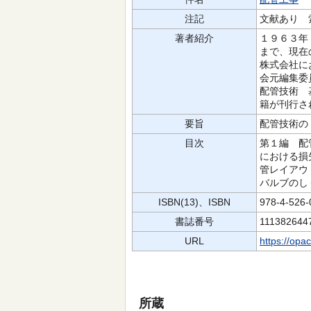
注記
文献あり 
著者紹介
１９６３年
まで、現在
株式会社に
会元編集委
配管技術 
籍が刊行さ
要旨
配管技術の
目次
第１編 配
における損
管レイアウ
バルブのし
ISBN(13)、ISBN
978-4-526
書誌番号
111382644
URL
https://opa
所蔵