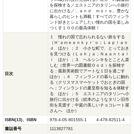
を探検する／エストニアのタリンへ小旅行
に出かける／…ａｎｄ ｍｏｒｅ。豊かな
暮らしのヒントも満載！すべてのフィンラ
ンド好きとシェアしたい憧れの国を楽しみ
つくす１００の最高体験！
１ 憧れの国で忘れられるない旅をする
（Ｈ¨ａｍｅｅｎｋｙｒ¨ｏ；Ｌａｐｌａｎ
ｄ ほか）；２ 小さな町で、とっておき
を見つける（Ｌｏｈｊａ；Ｎａａｎｔａｌ
ｉ ほか）；３ ヘルシンキをとことん楽
しむ（世界一の図書館Ｏｏｄｉを探検す
る；最新美術館でアートな１日を過ごす
目次
ほか）；４ フィンランドの暮らしに触れ
る（クリスマスマーケットでおとぎの国
へ；フィンランドの夏至祭を知る＆体験す
る ほか）；５ エストニアのタリンへ小
旅行に出かける（絵本のようなタリン旧市
街を見渡す；中庭の美しいチョコレート屋
さんへ ほか）
ISBN(13)、ISBN
978-4-05-801555-1 4-478-82511-4
書誌番号
1113827781