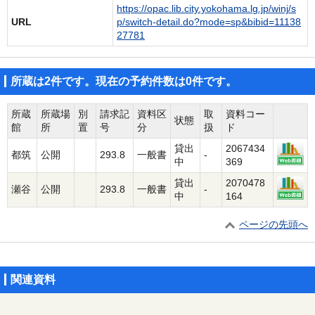
https://opac.lib.city.yokohama.lg.jp/winj/s
URL
p/switch-detail.do?mode=sp&bibid=11138
27781
所蔵は2件です。現在の予約件数は0件です。
所蔵
所蔵場
別
請求記
資料区
取
資料コー
状態
館
所
置
号
分
扱
ド
貸出
2067434
都筑
公開
293.8
一般書
-
中
369
貸出
2070478
瀬谷
公開
293.8
一般書
-
中
164
ページの先頭へ
関連資料