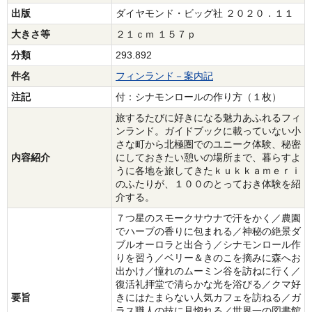
出版
ダイヤモンド・ビッグ社 ２０２０．１１
大きさ等
２１ｃｍ １５７ｐ
分類
293.892
件名
フィンランド－案内記
注記
付：シナモンロールの作り方（１枚）
旅するたびに好きになる魅力あふれるフィ
ンランド。ガイドブックに載っていない小
さな町から北極圏でのユニーク体験、秘密
内容紹介
にしておきたい憩いの場所まで、暮らすよ
うに各地を旅してきたｋｕｋｋａｍｅｒｉ
のふたりが、１００のとっておき体験を紹
介する。
７つ星のスモークサウナで汗をかく／農園
でハーブの香りに包まれる／神秘の絶景ダ
ブルオーロラと出合う／シナモンロール作
りを習う／ベリー＆きのこを摘みに森へお
出かけ／憧れのムーミン谷を訪ねに行く／
復活礼拝堂で清らかな光を浴びる／クマ好
要旨
きにはたまらない人気カフェを訪ねる／ガ
ラス職人の技に見惚れる／世界一の図書館