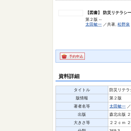
【図書】
防災リテラシ
第２版 --
太田敏一
／共著,
松野泉
予約申込
資料詳細
タイトル
防災リテラ
版情報
第２版
著者名等
太田敏一
／
出版
森北出版 
大きさ等
２２ｃｍ 
分類
369.3