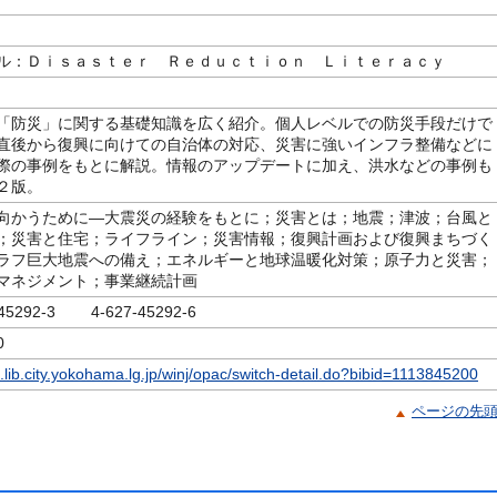
ル：Ｄｉｓａｓｔｅｒ Ｒｅｄｕｃｔｉｏｎ Ｌｉｔｅｒａｃｙ
「防災」に関する基礎知識を広く紹介。個人レベルでの防災手段だけで
直後から復興に向けての自治体の対応、災害に強いインフラ整備などに
際の事例をもとに解説。情報のアップデートに加え、洪水などの事例も
２版。
向かうために―大震災の経験をもとに；災害とは；地震；津波；台風と
；災害と住宅；ライフライン；災害情報；復興計画および復興まちづく
ラフ巨大地震への備え；エネルギーと地球温暖化対策；原子力と災害；
マネジメント；事業継続計画
-45292-3 4-627-45292-6
0
c.lib.city.yokohama.lg.jp/winj/opac/switch-detail.do?bibid=1113845200
ページの先