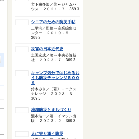
宮下由多加／著 -- ジャムハ
ウス -- ２０２１．７ -- 369.3
シニアのための防災手帖
三平洵／監修 -- 産業編集セ
ンター -- ２０１９．５ --
369.3
災害の日本近代史
土田宏成／著 -- 中央公論新
社 -- ２０２３．７ -- 369.3
キャンプ気分ではじめるお
うち防災チャレンジＢＯＯ
Ｋ
鈴木みき／〔著〕 -- エクス
ナレッジ -- ２０２３．３ --
369.3
地域防災とまちづくり
瀧本浩一／著 -- イマジン出
版 -- ２０２３．２ -- 369.3
人に寄り添う防災