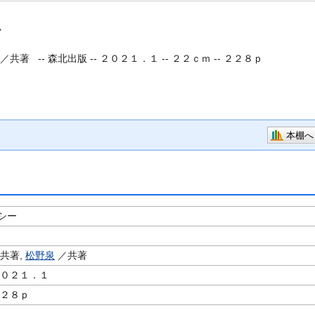
ー
／共著 --
森北出版 -- ２０２１．１ -- ２２ｃｍ -- ２２８ｐ
本棚へ
シー
共著,
松野泉
／共著
２０２１．１
２２８ｐ