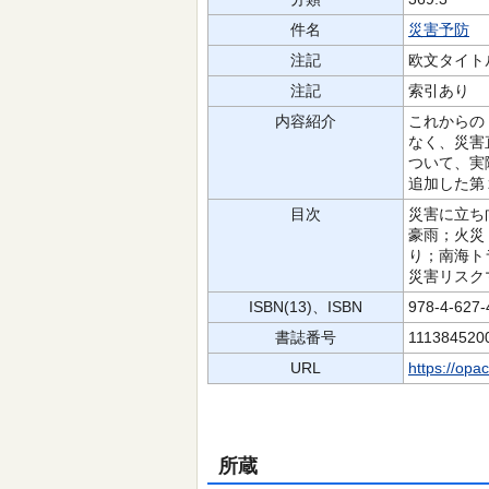
件名
災害予防
注記
欧文タイト
注記
索引あり
内容紹介
これからの
なく、災害
ついて、実
追加した第
目次
災害に立ち
豪雨；火災
り；南海ト
災害リスク
ISBN(13)、ISBN
978-4-627
書誌番号
111384520
URL
https://opa
所蔵