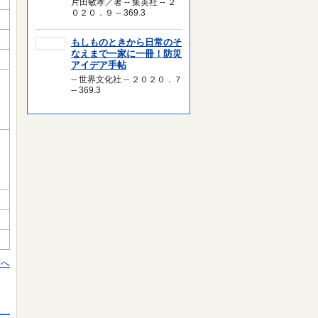
片田敏孝／著 -- 集英社 -- ２
０２０．９ -- 369.3
もしものときから日常のそ
なえまで一家に一冊！防災
アイデア手帖
-- 世界文化社 -- ２０２０．７
-- 369.3
頭へ