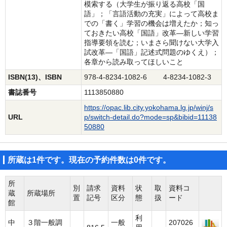
模索する（大学生が振り返る高校「国
語」；「言語活動の充実」によって高校ま
での「書く」学習の機会は増えたか；知っ
ておきたい高校「国語」改革―新しい学習
指導要領を読む；いまさら聞けない大学入
試改革―「国語」記述式問題のゆくえ）；
各章から読み取ってほしいこと
ISBN(13)、ISBN
978-4-8234-1082-6 4-8234-1082-3
書誌番号
1113850880
https://opac.lib.city.yokohama.lg.jp/winj/s
URL
p/switch-detail.do?mode=sp&bibid=11138
50880
所蔵は1件です。現在の予約件数は0件です。
所
別
請求
資料
状
取
資料コ
蔵
所蔵場所
置
記号
区分
態
扱
ード
館
利
中
３階一般調
一般
207026