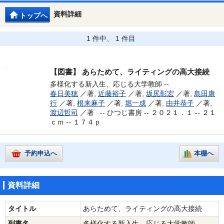
資料詳細
トップへ
1 件中、 1 件目
【図書】
あらためて、ライティングの高大接続
多様化する新入生、応じる大学教師 --
春日美穂
／著,
近藤裕子
／著,
坂尻彰宏
／著,
島田康
行
／著,
根来麻子
／著,
堀一成
／著,
由井恭子
／著,
渡辺哲司
／著 --
ひつじ書房 -- ２０２１．１ -- ２１
ｃｍ -- １７４ｐ
予約申込へ
本棚へ
資料詳細
タイトル
あらためて、ライティングの高大接続
副書名
多様化する新入生、応じる大学教師