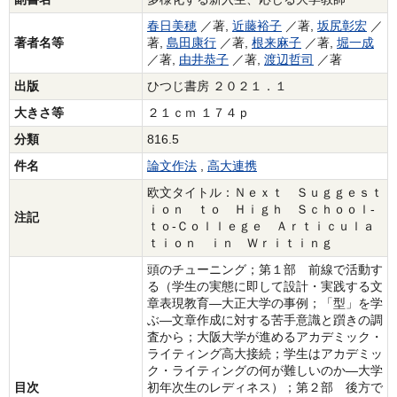
春日美穂
／著,
近藤裕子
／著,
坂尻彰宏
／
著者名等
著,
島田康行
／著,
根来麻子
／著,
堀一成
／著,
由井恭子
／著,
渡辺哲司
／著
出版
ひつじ書房 ２０２１．１
大きさ等
２１ｃｍ １７４ｐ
分類
816.5
件名
論文作法
,
高大連携
欧文タイトル：Ｎｅｘｔ Ｓｕｇｇｅｓｔ
ｉｏｎ ｔｏ Ｈｉｇｈ Ｓｃｈｏｏｌ‐
注記
ｔｏ‐Ｃｏｌｌｅｇｅ Ａｒｔｉｃｕｌａ
ｔｉｏｎ ｉｎ Ｗｒｉｔｉｎｇ
頭のチューニング；第１部 前線で活動す
る（学生の実態に即して設計・実践する文
章表現教育―大正大学の事例；「型」を学
ぶ―文章作成に対する苦手意識と躓きの調
査から；大阪大学が進めるアカデミック・
ライティング高大接続；学生はアカデミッ
ク・ライティングの何が難しいのか―大学
目次
初年次生のレディネス）；第２部 後方で