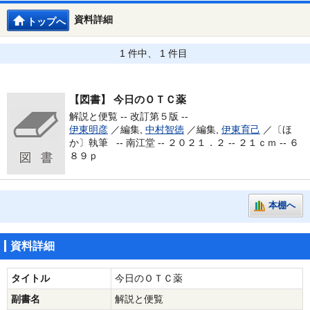
資料詳細
トップへ
1 件中、 1 件目
【図書】
今日のＯＴＣ薬
解説と便覧 -- 改訂第５版 --
伊東明彦
／編集,
中村智徳
／編集,
伊東育己
／〔ほ
か〕執筆 --
南江堂 -- ２０２１．２ -- ２１ｃｍ -- ６
８９ｐ
本棚へ
資料詳細
タイトル
今日のＯＴＣ薬
副書名
解説と便覧