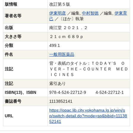
版情報
改訂第５版
伊東明彦
／編集,
中村智徳
／編集,
伊東育
著者名等
己
／〔ほか〕執筆
出版
南江堂 ２０２１．２
大きさ等
２１ｃｍ ６８９ｐ
分類
499.1
件名
一般用医薬品
背・表紙のタイトル：ＴＯＤＡＹ’Ｓ Ｏ
注記
ＶＥＲ－ＴＨＥ－ＣＯＵＮＴＥＲ ＭＥＤ
ＩＣＩＮＥＳ
注記
索引あり
ISBN(13)、ISBN
978-4-524-22712-9 4-524-22712-1
書誌番号
1113852141
https://opac.lib.city.yokohama.lg.jp/winj/s
URL
p/switch-detail.do?mode=sp&bibid=11138
52141