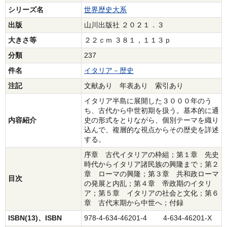
シリーズ名
世界歴史大系
出版
山川出版社 ２０２１．３
大きさ等
２２ｃｍ ３８１，１１３ｐ
分類
237
件名
イタリア－歴史
注記
文献あり 年表あり 索引あり
イタリア半島に展開した３０００年のう
ち、古代から中世初期を扱う。基本的に通
内容紹介
史の形式をとりながら、個別テーマを織り
込んで、複層的な視点からその歴史を詳述
する。
序章 古代イタリアの枠組；第１章 先史
時代からイタリア諸民族の興隆まで；第２
章 ローマの興隆；第３章 共和政ローマ
目次
の発展と内乱；第４章 帝政期のイタリ
ア；第５章 イタリアの社会と文化；第６
章 古代末期から中世へ；付録
ISBN(13)、ISBN
978-4-634-46201-4 4-634-46201-X