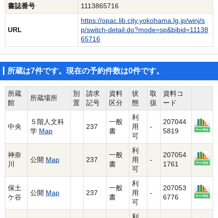
書誌番号
1113865716
https://opac.lib.city.yokohama.lg.jp/winj/s
URL
p/switch-detail.do?mode=sp&bibid=11138
65716
所蔵は7件です。現在の予約件数は0件です。
所蔵
別
請求
資料
状
取
資料コ
所蔵場所
館
置
記号
区分
態
扱
ード
利
５階人文科
一般
207044
中央
237
用
-
学
Map
書
5819
可
利
神奈
一般
207054
公開
Map
237
用
-
川
書
1761
可
利
保土
一般
207053
公開
Map
237
用
-
ケ谷
書
6776
可
利