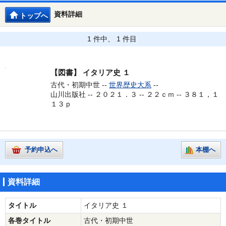
資料詳細
トップへ
1 件中、 1 件目
【図書】
イタリア史 １
古代・初期中世 --
世界歴史大系
--
山川出版社 -- ２０２１．３ -- ２２ｃｍ -- ３８１，１
１３ｐ
予約申込へ
本棚へ
資料詳細
タイトル
イタリア史 １
各巻タイトル
古代・初期中世