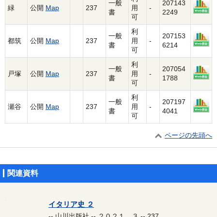
一般
207143
緑
公開
Map
237
用
-
書
2249
可
利
一般
207153
都筑
公開
Map
237
用
-
書
6214
可
利
一般
207054
戸塚
公開
Map
237
用
-
書
1788
可
利
一般
207197
瀬谷
公開
Map
237
用
-
書
4041
可
ページの先頭へ
関連資料
イタリア史 ２
-- 山川出版社 -- ２０２１．３ -- 237