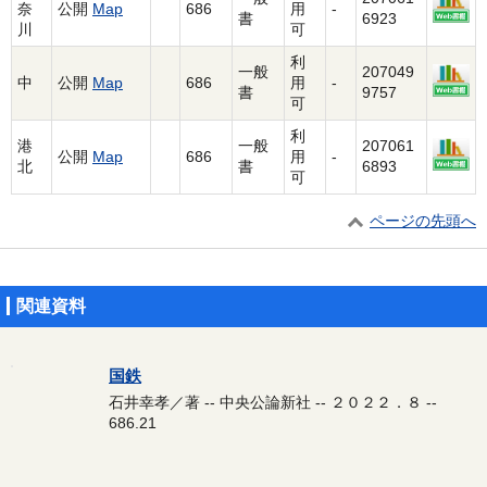
奈
公開
Map
686
用
-
書
6923
川
可
利
一般
207049
中
公開
Map
686
用
-
書
9757
可
利
港
一般
207061
公開
Map
686
用
-
北
書
6893
可
ページの先頭へ
関連資料
国鉄
石井幸孝／著 -- 中央公論新社 -- ２０２２．８ --
686.21