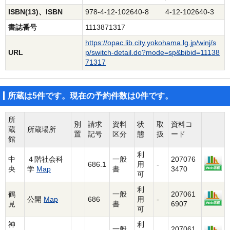
ISBN(13)、ISBN
978-4-12-102640-8 4-12-102640-3
書誌番号
1113871317
https://opac.lib.city.yokohama.lg.jp/winj/s
URL
p/switch-detail.do?mode=sp&bibid=11138
71317
所蔵は5件です。現在の予約件数は0件です。
所
別
請求
資料
状
取
資料コ
蔵
所蔵場所
置
記号
区分
態
扱
ード
館
利
中
４階社会科
一般
207076
686.1
用
-
央
学
Map
書
3470
可
利
鶴
一般
207061
公開
Map
686
用
-
見
書
6907
可
神
利
一般
207061