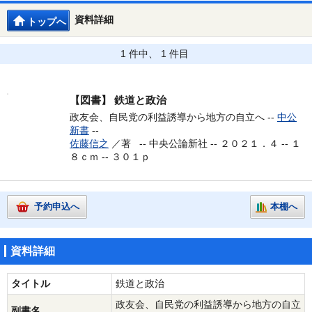
資料詳細
トップへ
1 件中、 1 件目
【図書】
鉄道と政治
政友会、自民党の利益誘導から地方の自立へ --
中公
新書
--
佐藤信之
／著 --
中央公論新社 -- ２０２１．４ -- １
８ｃｍ -- ３０１ｐ
予約申込へ
本棚へ
資料詳細
タイトル
鉄道と政治
政友会、自民党の利益誘導から地方の自立
副書名