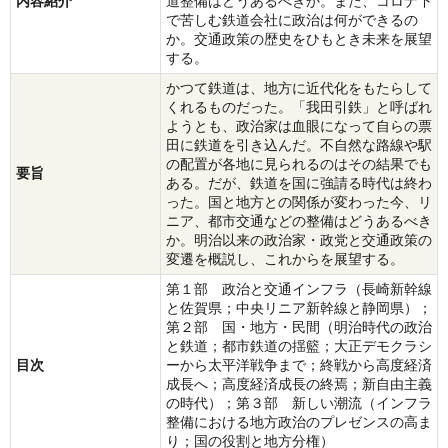
内容紹介
道整備はどうあるべきか。また、コロナ下
で苦しむ鉄道会社に政治は何ができるの
か。交通政策の歴史をひもとき未来を展望
する。
かつて鉄道は、地方に近代化をもたらして
くれるものだった。「我田引鉄」と呼ばれ
ようとも、政治家は血眼になって自らの票
田に鉄道を引き込んだ。不自然な路線や駅
の配置が各地に見られるのはその結果でも
要旨
ある。だが、鉄道を国に強請る時代は終わ
った。国と地方との関係が変わった今、リ
ニア、都市交通などの整備はどうあるべき
か。明治以来の政治家・政党と交通政策の
変遷を概説し、これからを展望する。
第１部 政治と交通インフラ（長崎新幹線
と佐賀県；中央リニア新幹線と静岡県）；
第２部 国・地方・民間（明治時代の政治
と鉄道；都市鉄道の揺籃；大正デモクラシ
目次
ーから太平洋戦争まで；終戦から高度経済
成長へ；高度経済成長の終焉；新自由主義
の時代）；第３部 新しい潮流（インフラ
整備における地方政治のプレゼンスの高ま
り；国の役割と地方分権）