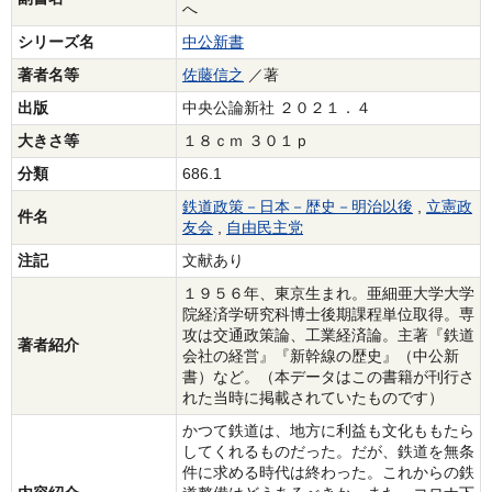
へ
シリーズ名
中公新書
著者名等
佐藤信之
／著
出版
中央公論新社 ２０２１．４
大きさ等
１８ｃｍ ３０１ｐ
分類
686.1
鉄道政策－日本－歴史－明治以後
,
立憲政
件名
友会
,
自由民主党
注記
文献あり
１９５６年、東京生まれ。亜細亜大学大学
院経済学研究科博士後期課程単位取得。専
攻は交通政策論、工業経済論。主著『鉄道
著者紹介
会社の経営』『新幹線の歴史』（中公新
書）など。（本データはこの書籍が刊行さ
れた当時に掲載されていたものです）
かつて鉄道は、地方に利益も文化ももたら
してくれるものだった。だが、鉄道を無条
件に求める時代は終わった。これからの鉄