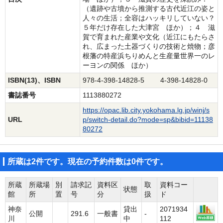
（遺跡や古墳から推測する古代近江の姿と
人々の生活；全容はハッキリしていない？
５年だけ存在した大津宮 ほか）；４ 滋
賀で育まれた産業や文化（近江にもたらさ
れ、広まった土器づくりの技術と焼物；彦
根藩の特産浜ちりめんと生産量世界一のレ
ーヨンの関係 ほか）
ISBN(13)、ISBN
978-4-398-14828-5 4-398-14828-0
書誌番号
1113880272
https://opac.lib.city.yokohama.lg.jp/winj/s
URL
p/switch-detail.do?mode=sp&bibid=11138
80272
所蔵は2件です。現在の予約件数は0件です。
所蔵
所蔵場
別
請求記
資料区
取
資料コー
状態
館
所
置
号
分
扱
ド
神奈
貸出
2071934
公開
291.6
一般書
-
川
中
112