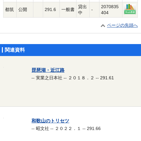
貸出
2070835
都筑
公開
291.6
一般書
-
中
404
ページの先頭へ
関連資料
琵琶湖・近江路
-- 実業之日本社 -- ２０１８．２ -- 291.61
和歌山のトリセツ
-- 昭文社 -- ２０２２．１ -- 291.66