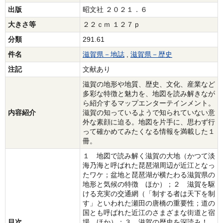
出版
昭文社 ２０２１．６
大きさ等
２２ｃｍ １２７ｐ
分類
291.61
件名
滋賀県－地誌
,
滋賀県－歴史
注記
文献あり
滋賀の地形や地質、歴史、文化、産業など
多彩な特徴と魅力を、地図を読み解きなが
ら紹介するマップエンターテインメント。
内容紹介
滋賀の知っているようで知られていない意
外な素顔に迫る。地図を片手に、思わず行
って確かめてみたくなる情報を満載した１
冊。
１ 地図で読み解く滋賀の大地（かつて淡
海乃海と呼ばれた琵琶湖周辺が近江となっ
たワケ；盆地と琵琶湖が横たわる滋賀県の
地形と気候の特徴 ほか）；２ 滋賀を駆
ける充実の交通網（「制する者は天下を制
す」といわれた瀬田の唐橋の重要性；道の
国とも呼ばれた近江のさまざまな街道と宿
目次
場 ほか）；３ 滋賀の歴史を深読み！