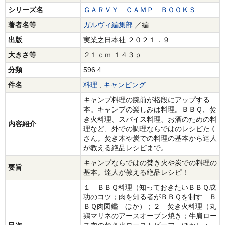
シリーズ名
ＧＡＲＶＹ ＣＡＭＰ ＢＯＯＫＳ
著者名等
ガルヴィ編集部
／編
出版
実業之日本社 ２０２１．９
大きさ等
２１ｃｍ １４３ｐ
分類
596.4
件名
料理
,
キャンピング
キャンプ料理の腕前が格段にアップする
本。キャンプの楽しみは料理。ＢＢＱ、焚
き火料理、スパイス料理、お酒のための料
内容紹介
理など、外での調理ならではのレシピたく
さん。焚き木や炭での料理の基本から達人
が教える絶品レシピまで。
キャンプならではの焚き火や炭での料理の
要旨
基本。達人が教える絶品レシピ！
１ ＢＢＱ料理（知っておきたいＢＢＱ成
功のコツ；肉を知る者がＢＢＱを制す Ｂ
ＢＱ肉図鑑 ほか）；２ 焚き火料理（丸
鶏マリネのアースオーブン焼き；牛肩ロー