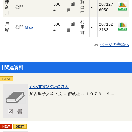
神
貸
596.
一般
207127
奈
公開
出
-
4
書
6050
川
中
利
戸
596.
一般
207152
公開
Map
用
-
塚
4
書
2183
可
ページの先頭へ
関連資料
BEST
からすのパンやさん
加古里子／絵・文 -- 偕成社 -- １９７３．９ --
NEW
BEST