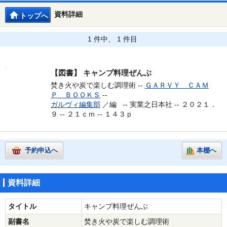
資料詳細
トップへ
1 件中、 1 件目
【図書】
キャンプ料理ぜんぶ
焚き火や炭で楽しむ調理術 --
ＧＡＲＶＹ ＣＡＭ
Ｐ ＢＯＯＫＳ
--
ガルヴィ編集部
／編 --
実業之日本社 -- ２０２１．
９ -- ２１ｃｍ -- １４３ｐ
予約申込へ
本棚へ
資料詳細
タイトル
キャンプ料理ぜんぶ
副書名
焚き火や炭で楽しむ調理術