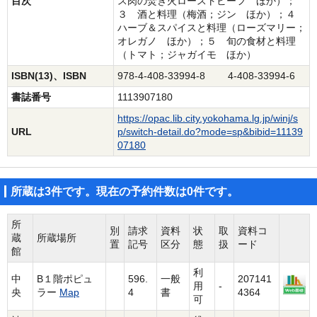
目次
ス肉の焚き火ローストビーフ ほか）；
３ 酒と料理（梅酒；ジン ほか）；４
ハーブ＆スパイスと料理（ローズマリー；
オレガノ ほか）；５ 旬の食材と料理
（トマト；ジャガイモ ほか）
ISBN(13)、ISBN
978-4-408-33994-8 4-408-33994-6
書誌番号
1113907180
https://opac.lib.city.yokohama.lg.jp/winj/s
URL
p/switch-detail.do?mode=sp&bibid=11139
07180
所蔵は3件です。現在の予約件数は0件です。
所
別
請求
資料
状
取
資料コ
蔵
所蔵場所
置
記号
区分
態
扱
ード
館
利
中
B１階ポピュ
596.
一般
207141
用
-
央
ラー
Map
4
書
4364
可