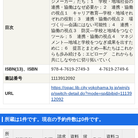
ジメーカー」たち；１ 学校・地域社会の
連携・協働はなぜ必要か；２ 連携・協働
の視点１ キャリア教育―学校・地域それ
ぞれの役割；３ 連携・協働の視点２ 場
づくり―会議にはない可能性；４ 連携・
目次
協働の視点３ 防災―学校と地域をつなぐ
ツール；５ 連携・協働の視点４ マネジ
メント―地域と学校をつなぎ成果を出すた
めに；６ 提言とまとめ―私たちはこれか
らも歩み続ける；エピローグ これからも
共にしなやかに切り拓いていく
ISBN(13)、ISBN
978-4-7619-2749-3 4-7619-2749-6
書誌番号
1113912092
https://opac.lib.city.yokohama.lg.jp/winj/s
URL
p/switch-detail.do?mode=sp&bibid=11139
12092
所蔵は1件です。現在の予約件数は0件です。
所
請求
資料
状
資料コ