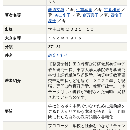
くり
藤原文雄
／著,
生重幸恵
／著,
竹原和泉
／
著者名等
著,
谷口史子
／著,
森万喜子
／著,
四柳千
夏子
／著
出版
学事出版 ２０２１．１０
大きさ等
１９ｃｍ １９１ｐ
分類
371.31
件名
教育と社会
【藤原文雄】国立教育政策研究所初等中等
教育研究部長。東京大学大学院教育学研究
科博士課程単位取得退学。初等中等教育研
著者紹介
究部副部長などを経て、２０２０年より現
職。専門は教育経営学、教育行政学。（本
データはこの書籍が刊行された当時に掲載
されていたものです）
学校と地域を本気でつなぐために最前線を
要旨
走る５人がリアルな本音を語る！計１０時
間にわたる白熱の教育談義を書籍化！
プロローグ 学校と社会をつなぐ「チェン