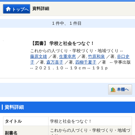
資料詳細
トップへ
1 件中、 1 件目
【図書】
学校と社会をつなぐ！
これからの人づくり・学校づくり・地域づくり --
藤原文雄
／著,
生重幸恵
／著,
竹原和泉
／著,
谷口史
子
／著,
森万喜子
／著,
四柳千夏子
／著 --
学事出版
-- ２０２１．１０ -- １９ｃｍ -- １９１ｐ
本棚へ
資料詳細
タイトル
学校と社会をつなぐ！
これからの人づくり・学校づくり・地域づ
副書名