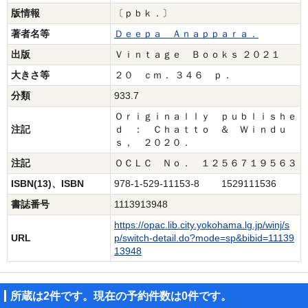
版情報
〔ｐｂｋ．〕
著者名等
Ｄｅｅｐａ Ａｎａｐｐａｒａ．
出版
Ｖｉｎｔａｇｅ Ｂｏｏｋｓ ２０２１
大きさ等
２０ ｃｍ． ３４６ ｐ．
分類
933.7
Ｏｒｉｇｉｎａｌｌｙ ｐｕｂｌｉｓｈｅ
注記
ｄ ： Ｃｈａｔｔｏ ＆ Ｗｉｎｄｕ
ｓ， ２０２０．
注記
ＯＣＬＣ Ｎｏ． １２５６７１９５６３
ISBN(13)、ISBN
978-1-529-11153-8 1529111536
書誌番号
1113913948
https://opac.lib.city.yokohama.lg.jp/winj/s
URL
p/switch-detail.do?mode=sp&bibid=11139
13948
所蔵は2件です。現在の予約件数は0件です。