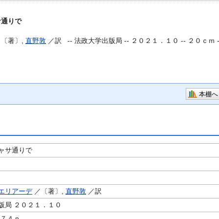
サ通りで
〔著〕,
直野敦
／訳 --
法政大学出版局 -- ２０２１．１０ -- ２０ｃｍ 
本棚へ
ャサ通りで
エリアーデ
／〔著〕,
直野敦
／訳
版局 ２０２１．１０
１７４ｐ