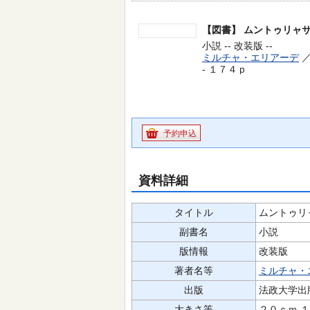
【図書】
ムントゥリャ
小説 -- 改装版 --
ミルチャ・エリアーデ
／
- １７４ｐ
予約申込
資料詳細
タイトル
ムントゥリ
副書名
小説
版情報
改装版
著者名等
ミルチャ・
出版
法政大学出
大きさ等
２０ｃｍ 