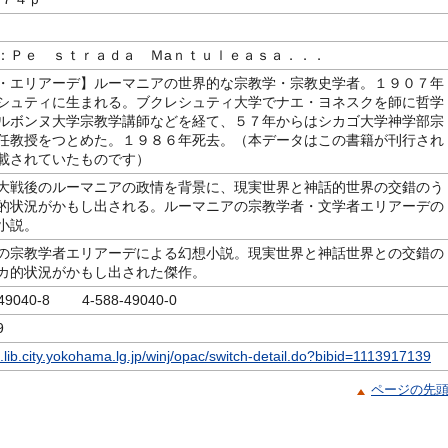
：Ｐｅ ｓｔｒａｄａ Ｍaｎｔｕｌｅａｓａ．．．
・エリアーデ】ルーマニアの世界的な宗教学・宗教史学者。１９０７年
シュティに生まれる。ブクレシュティ大学でナエ・ヨネスクを師に哲学
ルボンヌ大学宗教学講師などを経て、５７年からはシカゴ大学神学部宗
任教授をつとめた。１９８６年死去。（本データはこの書籍が刊行され
載されていたものです）
大戦後のルーマニアの政情を背景に、現実世界と神話的世界の交錯のう
的状況がかもし出される。ルーマニアの宗教学者・文学者エリアーデの
小説。
の宗教学者エリアーデによる幻想小説。現実世界と神話世界との交錯の
カ的状況がかもし出された傑作。
-49040-8 4-588-49040-0
9
c.lib.city.yokohama.lg.jp/winj/opac/switch-detail.do?bibid=1113917139
ページの先