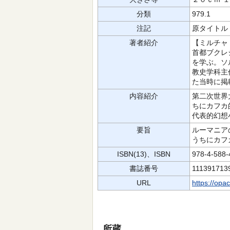
分類
979.1
注記
原タイトル
著者紹介
【ミルチャ
首都ブクレ
を学ぶ。ソ
教史学科主
た当時に掲
内容紹介
第二次世界
ちにカフカ
代表的幻想
要旨
ルーマニア
うちにカフ
ISBN(13)、ISBN
978-4-588
書誌番号
111391713
URL
https://opa
所蔵