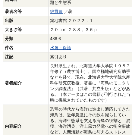
題と生態系
著者名等
綿貫豊
／著
出版
築地書館 ２０２２．１
大きさ等
２０ｃｍ ２８８，３６ｐ
分類
488.6
件名
水禽－保護
注記
索引あり
長野県生まれ。北海道大学大学院１９８７
年修了（農学博士）。国立極地研究所助手
などを経て、現在、北海道大学大学院水産
著者紹介
科学研究院教授。著書に『海鳥のモニタリ
ング調査法』（共著、共立出版）などがあ
る。（本データはこの書籍が刊行された当
時に掲載されていたものです）
恐竜の時代から海洋に進出し適応してきた
海鳥は、近年急激にその数を減らしてい
る。海洋生態系を支える海鳥の役割と、混
内容紹介
獲、海洋汚染、洋上風力発電への衝突事故
など、人間活動が海鳥に与えるストレス・