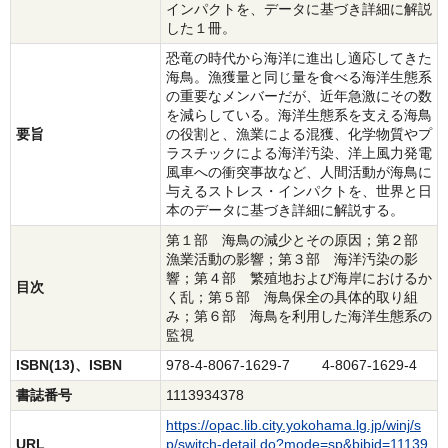
インパクトを、データに基づき詳細に解説
した１冊。
恐竜の時代から海洋に進出し適応してきた
海鳥。漁獲量と同じ量を食べる海洋生態系
の重要なメンバーだが、近年急激にその数
を減らしている。海洋生態系を支える海鳥
要旨
の役割と、漁業による混獲、化学物質やプ
ラスチックによる海洋汚染、洋上風力発電
風車への衝突事故など、人間活動が海鳥に
与えるストレス・インパクトを、世界と日
本のデータに基づき詳細に解説する。
第１部 海鳥の減少とその原因；第２部
漁業活動の影響；第３部 海洋汚染の影
響；第４部 繁殖地および海岸におけるか
目次
く乱；第５部 海鳥保全の具体的取り組
み；第６部 海鳥を利用した海洋生態系の
監視
ISBN(13)、ISBN
978-4-8067-1629-7 4-8067-1629-4
書誌番号
1113934378
https://opac.lib.city.yokohama.lg.jp/winj/s
URL
p/switch-detail.do?mode=sp&bibid=11139