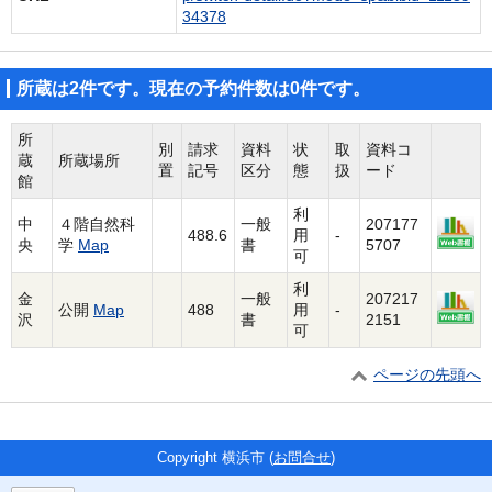
34378
所蔵は2件です。現在の予約件数は0件です。
所
別
請求
資料
状
取
資料コ
蔵
所蔵場所
置
記号
区分
態
扱
ード
館
利
中
４階自然科
一般
207177
488.6
用
-
央
学
Map
書
5707
可
利
金
一般
207217
公開
Map
488
用
-
沢
書
2151
可
ページの先頭へ
Copyright 横浜市 (
お問合せ
)