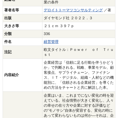
業の条件
著者名等
デロイトトーマツコンサルティング
／著
出版
ダイヤモンド社 ２０２２．３
大きさ等
２１ｃｍ ３９７ｐ
分類
336
件名
経営管理
欧文タイトル：Ｐｏｗｅｒ ｏｆ Ｔｒｕ
注記
ｓｔ
企業経営は「信頼に足る行動を伴うかどう
か」で判断される。戦略、事業モデル、顧
客接点、サプライチェーン、ファイナン
内容紹介
ス、ＩＴ・デジタル、組織・人材などの機
能別に、「信頼される企業経営」を導くた
めの方法をチャートと共に解説した本。
企業はいま、これまでにない変化の時を迎
えている。社会情勢が大きく変化し、人々
の幸せの在り方や企業に対する評価など
の“モノサシ”自体が変容する、変化の時に
あって変わらないものは何か―それは、企