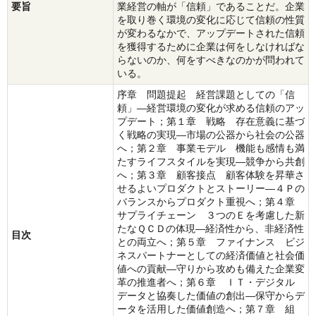
要旨
業経営の軸が「信頼」であることだ。企業
を取り巻く環境の変化に応じて信頼の性質
が変わるなかで、アップデートされた信頼
を獲得するために企業は何をしなければな
らないのか、何をすべきなのかが問われて
いる。
序章 問題提起 経営課題としての「信
頼」―経営環境の変化が求める信頼のアッ
プデート；第１章 戦略 存在意義に基づ
く戦略の実現―市場の公器から社会の公器
へ；第２章 事業モデル 機能も感情も満
たすライフスタイルを実現―競争から共創
へ；第３章 顧客接点 顧客体験を昇華さ
せるよいプロダクトとストーリー―４Ｐの
バランスからプロダクト重視へ；第４章
サプライチェーン ３つのＥを考慮した新
たなＱＣＤの体現―経済性から、非経済性
目次
との両立へ；第５章 ファイナンス ビジ
ネスパートナーとしての経済価値と社会価
値への貢献―守りから攻めも備えた企業変
革の推進者へ；第６章 ＩＴ・デジタル
データと協奏した価値の創出―保守からデ
ータを活用した価値創造へ；第７章 組