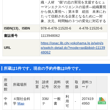
織・人材 “個”の志の実現を支援するヒュ
ーマンエクスペリエンスの追求―組織重視
から個人重視へ；第８章 総括 未来にわ
たって信頼される企業となるために―対
象、次元、時間軸の３つの変化に対応する
ISBN(13)、ISBN
978-4-478-11520-6 4-478-11520-6
書誌番号
1113948062
https://opac.lib.city.yokohama.lg.jp/winj/s
URL
p/switch-detail.do?mode=sp&bibid=11139
48062
所蔵は1件です。現在の予約件数は0件です。
所
別
請求
資料
状
取
資料コ
蔵
所蔵場所
置
記号
区分
態
扱
ード
館
利
中
４階社会科
336/
一般
207419
用
-
央
学
Map
テ
書
4950
可