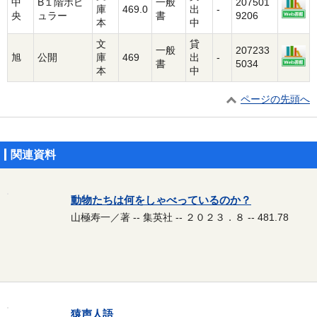
中
B１階ポピ
一般
207501
庫
469.0
出
-
央
ュラー
書
9206
本
中
文
貸
一般
207233
旭
公開
庫
469
出
-
書
5034
本
中
ページの先頭へ
関連資料
動物たちは何をしゃべっているのか？
山極寿一／著 -- 集英社 -- ２０２３．８ -- 481.78
猿声人語