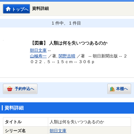
資料詳細
トップへ
1 件中、 1 件目
【図書】
人類は何を失いつつあるのか
朝日文庫
--
山極寿一
／著,
関野吉晴
／著 --
朝日新聞出版 -- ２
０２２．５ -- １５ｃｍ -- ３０６ｐ
予約申込へ
本棚へ
資料詳細
タイトル
人類は何を失いつつあるのか
シリーズ名
朝日文庫