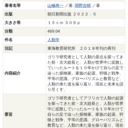
著者名等
山極寿一
／著,
関野吉晴
／著
出版
朝日新聞出版 ２０２２．５
大きさ等
１５ｃｍ ３０６ｐ
分類
469.04
件名
人類学
注記
東海教育研究所 ２０１８年刊の再刊
ゴリラ研究者として人類の原点を探ってき
た前・京大総長と、人類が世界中に拡散し
ていったルートを１０年かけて自らの足で
内容紹介
辿った探検家。家族の起源、狩猟と戦争、
平等の意識、グローバリズムと教育など、
人類の来た道を振り返り、現在と未来を語
り尽くす。
ゴリラ研究者としてアフリカで人類の起源
を探ってきた前・京大総長と、人類が世界
中に拡散していったルートを１０年かけて
要旨
自らの足で辿った探検家。家族の起源、狩
猟と戦争、平等の意識、グローバリズムと
教育など、人類の来た道を振り返り、現在