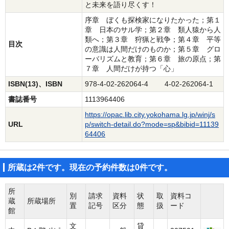
と未来を語り尽くす！
序章 ぼくも探検家になりたかった；第１
章 日本のサル学；第２章 類人猿から人
類へ；第３章 狩猟と戦争；第４章 平等
目次
の意識は人間だけのものか；第５章 グロ
ーバリズムと教育；第６章 旅の原点；第
７章 人間だけが持つ「心」
ISBN(13)、ISBN
978-4-02-262064-4 4-02-262064-1
書誌番号
1113964406
https://opac.lib.city.yokohama.lg.jp/winj/s
URL
p/switch-detail.do?mode=sp&bibid=11139
64406
所蔵は2件です。現在の予約件数は0件です。
所
別
請求
資料
状
取
資料コ
蔵
所蔵場所
置
記号
区分
態
扱
ード
館
文
貸