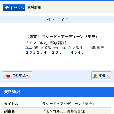
資料詳細
トップへ
1 件中、 1 件目
【図書】
ラシード＝アッディーン『集史』
「モンゴル史」部族篇訳注 --
赤坂恒明
／監訳,
金山あゆみ
／訳注 --
風間書房 --
２０２２．４ -- ２６ｃｍ -- ４０４ｐ
予約申込へ
本棚へ
資料詳細
タイトル
ラシード＝アッディーン『集史』
副書名
「モンゴル史」部族篇訳注