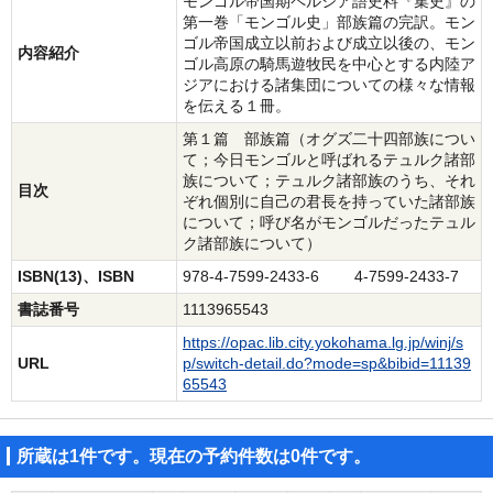
モンゴル帝国期ペルシア語史料『集史』の
第一巻「モンゴル史」部族篇の完訳。モン
ゴル帝国成立以前および成立以後の、モン
内容紹介
ゴル高原の騎馬遊牧民を中心とする内陸ア
ジアにおける諸集団についての様々な情報
を伝える１冊。
第１篇 部族篇（オグズ二十四部族につい
て；今日モンゴルと呼ばれるテュルク諸部
族について；テュルク諸部族のうち、それ
目次
ぞれ個別に自己の君長を持っていた諸部族
について；呼び名がモンゴルだったテュル
ク諸部族について）
ISBN(13)、ISBN
978-4-7599-2433-6 4-7599-2433-7
書誌番号
1113965543
https://opac.lib.city.yokohama.lg.jp/winj/s
URL
p/switch-detail.do?mode=sp&bibid=11139
65543
所蔵は1件です。現在の予約件数は0件です。