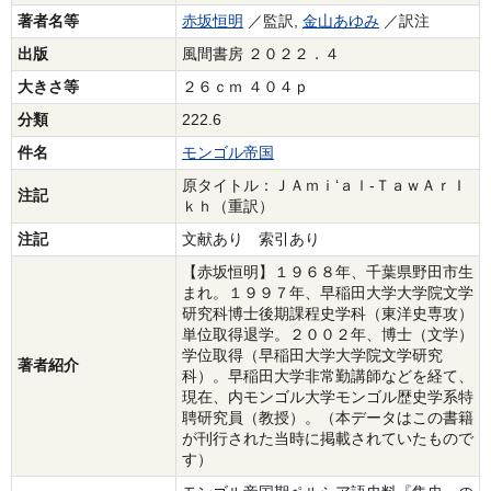
著者名等
赤坂恒明
／監訳,
金山あゆみ
／訳注
出版
風間書房 ２０２２．４
大きさ等
２６ｃｍ ４０４ｐ
分類
222.6
件名
モンゴル帝国
原タイトル：ＪＡｍｉ‘ａｌ‐ＴａｗＡｒＩ
注記
ｋｈ（重訳）
注記
文献あり 索引あり
【赤坂恒明】１９６８年、千葉県野田市生
まれ。１９９７年、早稲田大学大学院文学
研究科博士後期課程史学科（東洋史専攻）
単位取得退学。２００２年、博士（文学）
学位取得（早稲田大学大学院文学研究
著者紹介
科）。早稲田大学非常勤講師などを経て、
現在、内モンゴル大学モンゴル歴史学系特
聘研究員（教授）。（本データはこの書籍
が刊行された当時に掲載されていたもので
す）