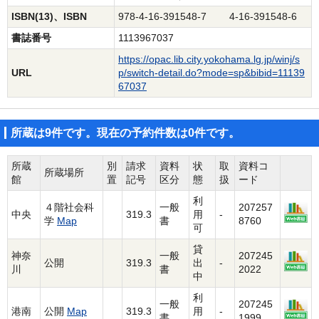
ISBN(13)、ISBN
978-4-16-391548-7 4-16-391548-6
書誌番号
1113967037
https://opac.lib.city.yokohama.lg.jp/winj/s
URL
p/switch-detail.do?mode=sp&bibid=11139
67037
所蔵は9件です。現在の予約件数は0件です。
所蔵
別
請求
資料
状
取
資料コ
所蔵場所
館
置
記号
区分
態
扱
ード
利
４階社会科
一般
207257
中央
319.3
用
-
学
Map
書
8760
可
貸
神奈
一般
207245
公開
319.3
出
-
川
書
2022
中
利
一般
207245
港南
公開
Map
319.3
用
-
書
1999