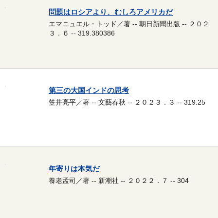
問題はロシアより、むしろアメリカだ
エマニュエル・トッド／著 -- 朝日新聞出版 -- ２０２
３．６ -- 319.380386
第三の大国インドの思考
笠井亮平／著 -- 文藝春秋 -- ２０２３．３ -- 319.25
年寄りは本気だ
養老孟司／著 -- 新潮社 -- ２０２２．７ -- 304