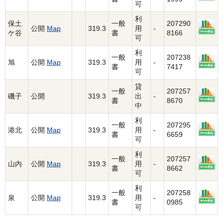
可
利
保土
一般
207290
公開
Map
319.3
用
-
ケ谷
書
8166
可
利
一般
207238
旭
公開
Map
319.3
用
-
書
7417
可
貸
一般
207257
磯子
公開
319.3
出
-
書
8670
中
利
一般
207295
港北
公開
Map
319.3
用
-
書
6659
可
利
一般
207257
山内
公開
Map
319.3
用
-
書
8662
可
利
一般
207258
泉
公開
Map
319.3
用
-
書
0985
可