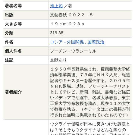
著者名等
池上彰
／著
出版
文藝春秋 ２０２２．５
大きさ等
１９ｃｍ ２２３ｐ
分類
319.38
件名
ロシア－外国関係
,
国際政治
個人件名
プーチン，ウラジーミル
注記
文献あり
１９５０年長野県生まれ。慶應義塾大学経
済学部卒業後、７３年にＮＨＫ入局。報道
記者やキャスターを歴任する。２００５年
ＮＨＫ退職。以降、フリージャーナリスト
著者紹介
としてテレビ、新聞、雑誌、書籍など幅広
いメディアで活躍中。名城大学教授、東京
工業大学特命教授を務め、現在１１の大学
で教鞭を執る。（本データはこの書籍が刊
行された当時に掲載されていたものです）
ウクライナ侵略が日本に突きつけた課題と
は？そもそもウクライナはどんな国なの