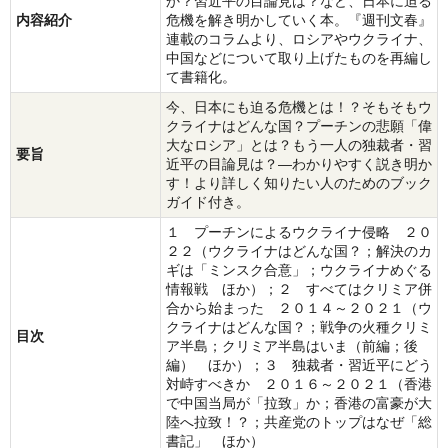
か？習近平の目論見は？など、日本に迫る
内容紹介
危機を解き明かしていく本。『週刊文春』
連載のコラムより、ロシアやウクライナ、
中国などについて取り上げたものを再編し
て書籍化。
今、日本にも迫る危機とは！？そもそもウ
クライナはどんな国？プーチンの悲願「偉
大なロシア」とは？もう一人の独裁者・習
要旨
近平の目論見は？―わかりやすく説き明か
す！より詳しく知りたい人のためのブック
ガイド付き。
１ プーチンによるウクライナ侵略 ２０
２２（ウクライナはどんな国？；解決のカ
ギは「ミンスク合意」；ウクライナめぐる
情報戦 ほか）；２ すべてはクリミア併
合から始まった ２０１４～２０２１（ウ
クライナはどんな国？；戦争の火種クリミ
目次
ア半島；クリミア半島はいま（前編；後
編） ほか）；３ 独裁者・習近平にどう
対峙すべきか ２０１６～２０２１（香港
で中国当局が「拉致」か；香港の富豪が大
陸へ拉致！？；共産党のトップはなぜ「総
書記」 ほか）