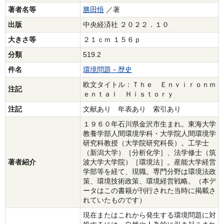
著者名等
勝田悟
／著
出版
中央経済社 ２０２２．１０
大きさ等
２１ｃｍ １５６ｐ
分類
519.2
件名
環境問題－歴史
欧文タイトル：Ｔｈｅ Ｅｎｖｉｒｏｎｍ
注記
ｅｎｔａｌ Ｈｉｓｔｏｒｙ
注記
文献あり 年表あり 索引あり
１９６０年石川県金沢市生まれ。東海大学
教養学部人間環境学科・大学院人間環境学
研究科教授（大学院研究科長）。工学士
（新潟大学）［分析化学］、法学修士（筑
著者紹介
波大学大学院）［環境法］。産能大学経営
学部等を経て、現職。専門分野は環境法政
策、環境技術政策、環境経営戦略。（本デ
ータはこの書籍が刊行された当時に掲載さ
れていたものです）
現在またはこれから発生する環境問題に対