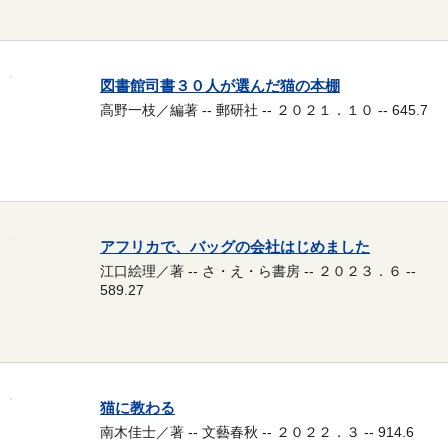
図書館司書３０人が選んだ猫の本棚
高野一枝／編著 -- 郵研社 -- ２０２１．１０ -- 645.7
アフリカで、バッグの会社はじめました
江口絵理／著 -- さ・え・ら書房 -- ２０２３．６ --
589.27
猫に教わる
南木佳士／著 -- 文藝春秋 -- ２０２２．３ -- 914.6