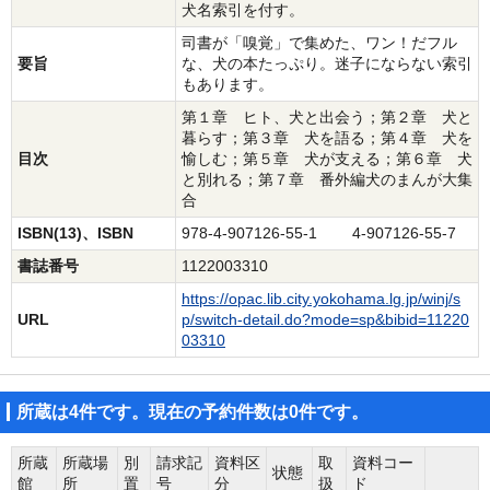
犬名索引を付す。
司書が「嗅覚」で集めた、ワン！だフル
要旨
な、犬の本たっぷり。迷子にならない索引
もあります。
第１章 ヒト、犬と出会う；第２章 犬と
暮らす；第３章 犬を語る；第４章 犬を
目次
愉しむ；第５章 犬が支える；第６章 犬
と別れる；第７章 番外編犬のまんが大集
合
ISBN(13)、ISBN
978-4-907126-55-1 4-907126-55-7
書誌番号
1122003310
https://opac.lib.city.yokohama.lg.jp/winj/s
URL
p/switch-detail.do?mode=sp&bibid=11220
03310
所蔵は4件です。現在の予約件数は0件です。
所蔵
所蔵場
別
請求記
資料区
取
資料コー
状態
館
所
置
号
分
扱
ド