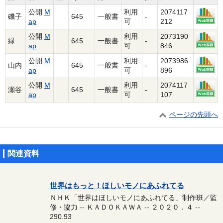
公開
M
利用
2074117
磯子
645
一般書
-
ap
可
212
公開
M
利用
2073190
緑
645
一般書
-
ap
可
846
公開
M
利用
2073986
山内
645
一般書
-
ap
可
896
公開
M
利用
2074117
瀬谷
645
一般書
-
ap
可
107
ページの先頭へ
関連資料
世界はもっと！ほしいモノにあふれてる
ＮＨＫ「世界はほしいモノにあふれてる」制作班／監
修・協力 -- ＫＡＤＯＫＡＷＡ -- ２０２０．４ --
290.93