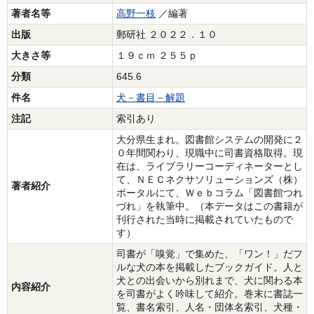
著者名等
高野一枝
／編著
出版
郵研社 ２０２２．１０
大きさ等
１９ｃｍ ２５５ｐ
分類
645.6
件名
犬－書目－解題
注記
索引あり
大分県生まれ。図書館システムの開発に２
０年間関わり、現職中に司書資格取得。現
在は、ライブラリーコーディネーターとし
て、ＮＥＣネクサソリューションズ（株）
著者紹介
ポータルにて、Ｗｅｂコラム「図書館つれ
づれ」を執筆中。（本データはこの書籍が
刊行された当時に掲載されていたもので
す）
司書が「嗅覚」で集めた、「ワン！」だフ
ルな犬の本を掲載したブックガイド。人と
犬との出会いから別れまで、犬に関わる本
内容紹介
を司書がよく吟味して紹介。巻末に書誌一
覧、書名索引、人名・団体名索引、犬種・