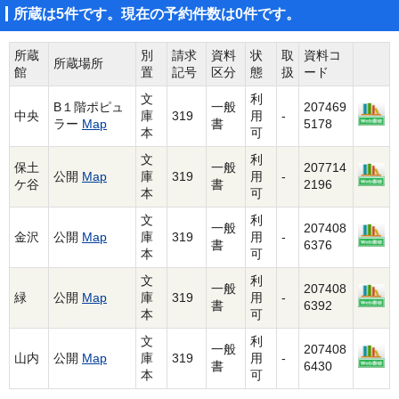
所蔵は5件です。現在の予約件数は0件です。
所蔵
別
請求
資料
状
取
資料コ
所蔵場所
館
置
記号
区分
態
扱
ード
文
利
B１階ポピュ
一般
207469
中央
庫
319
用
-
ラー
Map
書
5178
本
可
文
利
保土
一般
207714
公開
Map
庫
319
用
-
ケ谷
書
2196
本
可
文
利
一般
207408
金沢
公開
Map
庫
319
用
-
書
6376
本
可
文
利
一般
207408
緑
公開
Map
庫
319
用
-
書
6392
本
可
文
利
一般
207408
山内
公開
Map
庫
319
用
-
書
6430
本
可