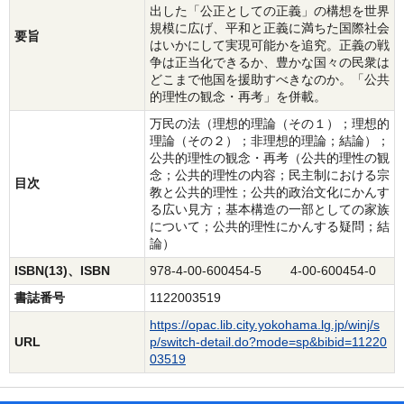
出した「公正としての正義」の構想を世界
規模に広げ、平和と正義に満ちた国際社会
要旨
はいかにして実現可能かを追究。正義の戦
争は正当化できるか、豊かな国々の民衆は
どこまで他国を援助すべきなのか。「公共
的理性の観念・再考」を併載。
万民の法（理想的理論（その１）；理想的
理論（その２）；非理想的理論；結論）；
公共的理性の観念・再考（公共的理性の観
念；公共的理性の内容；民主制における宗
目次
教と公共的理性；公共的政治文化にかんす
る広い見方；基本構造の一部としての家族
について；公共的理性にかんする疑問；結
論）
ISBN(13)、ISBN
978-4-00-600454-5 4-00-600454-0
書誌番号
1122003519
https://opac.lib.city.yokohama.lg.jp/winj/s
URL
p/switch-detail.do?mode=sp&bibid=11220
03519