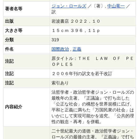
ジョン・ロールズ
／〔著〕,
中山竜一
／
著者名等
訳
出版
岩波書店 ２０２２．１０
大きさ等
１５ｃｍ ３９６，１１ｐ
分類
319
件名
国際政治
,
正義
原タイトル：ＴＨＥ ＬＡＷ ＯＦ ＰＥ
注記
ＯＰＬＥＳ
注記
２００６年刊の訳文を若干改訂
注記
索引あり
法哲学者・政治哲学者ジョン・ロールズの
最晩年の主著。『正議論』で打ち出した
「公正な社会」の構想を世界規模に広げ、
内容紹介
平和と正義に満ちた「万国民衆の社会」は
いかにして実現可能かを追究。「公共的理
性の観念・再考」を併載。
二十世紀最大の道徳・政治哲学者ジョン・
ロールズの最後の主著。『正義論』で打ち