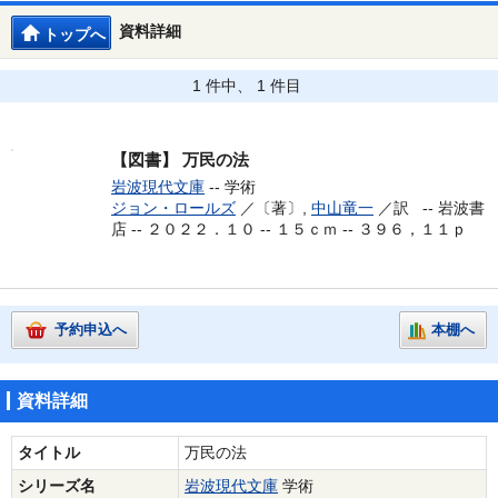
資料詳細
トップへ
1 件中、 1 件目
【図書】
万民の法
岩波現代文庫
-- 学術
ジョン・ロールズ
／〔著〕,
中山竜一
／訳 --
岩波書
店 -- ２０２２．１０ -- １５ｃｍ -- ３９６，１１ｐ
予約申込へ
本棚へ
資料詳細
タイトル
万民の法
シリーズ名
岩波現代文庫
学術