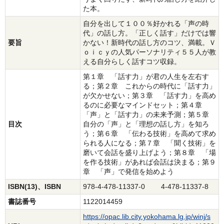
た本。
自分を出して１００％好かれる「声の時
代」の話し方。「正しく話す」だけでは響
要旨
かない！新時代の話し方のコツ、満載。Ｖ
ｏｉｃｙの人気パーソナリティ５５人が教
える自分らしく話すコツ収録。
第１章 「話す力」が君の人生を左右す
る；第２章 これからの時代に「話す力」
が欠かせない；第３章 「話す力」を高め
るのに必要なマインドセット；第４章
「声」と「話す力」の未来予測；第５章
目次
自分の「声」と「理想の話し方」を知ろ
う；第６章 「伝わる技術」を高めて求め
られる人になる；第７章 「聞く技術」を
磨いて会話を盛り上げよう；第８章 「場
を作る技術」があれば会話は決まる；第９
章 「声」で発信を始めよう
ISBN(13)、ISBN
978-4-478-11337-0 4-478-11337-8
書誌番号
1122014459
https://opac.lib.city.yokohama.lg.jp/winj/s