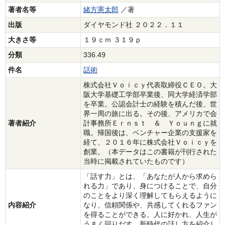
著者名等
緒方憲太郎
／著
出版
ダイヤモンド社 ２０２２．１１
大きさ等
１９ｃｍ ３１９ｐ
分類
336.49
件名
話術
株式会社Ｖｏｉｃｙ代表取締役ＣＥＯ。大
阪大学基礎工学部卒業後、同大学経済学部
を卒業。公認会計士の経験を積んだ後、世
界一周の旅に出る。その後、アメリカで会
著者紹介
計事務所Ｅｒｎｓｔ ＆ Ｙｏｕｎｇに就
職。帰国後は、ベンチャー企業の支援家を
経て、２０１６年に株式会社Ｖｏｉｃｙを
創業。（本データはこの書籍が刊行された
当時に掲載されていたものです）
「話す力」とは、「あなたが人から求めら
れる力」であり、身につけることで、自分
のことをより深く理解してもらえるように
内容紹介
なり、信頼関係や、共感してくれるファン
を得ることができる。人に好かれ、人生が
うまく回りだす、新時代の話し方を紹介し