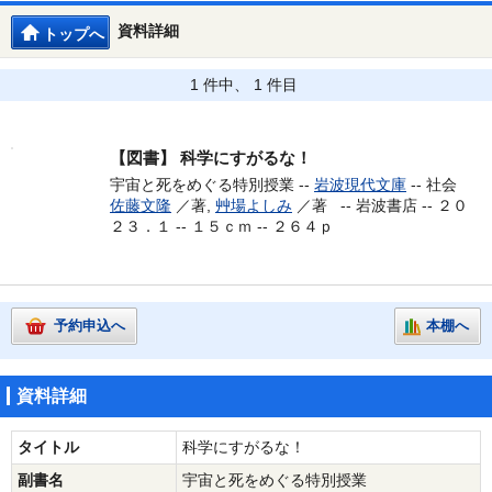
資料詳細
トップへ
1 件中、 1 件目
【図書】
科学にすがるな！
宇宙と死をめぐる特別授業 --
岩波現代文庫
-- 社会
佐藤文隆
／著,
艸場よしみ
／著 --
岩波書店 -- ２０
２３．１ -- １５ｃｍ -- ２６４ｐ
予約申込へ
本棚へ
資料詳細
タイトル
科学にすがるな！
副書名
宇宙と死をめぐる特別授業