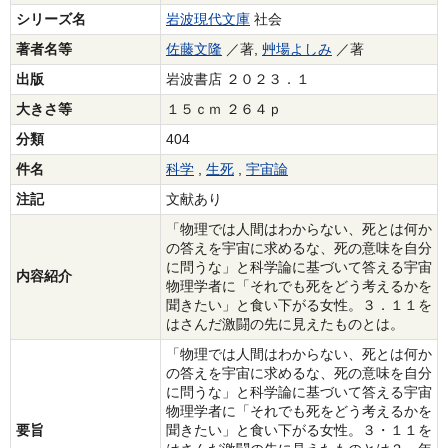
シリーズ名
岩波現代文庫
社会
著者名等
佐藤文隆
／著,
艸場よしみ
／著
出版
岩波書店 ２０２３．１
大きさ等
１５ｃｍ ２６４ｐ
分類
404
件名
科学
,
生死
,
宇宙論
注記
文献あり
「物理では人間はわからない、死とは何か
の答えを宇宙に求めるな、死の意味を自分
に問うな」と科学論に基づいて答える宇宙
内容紹介
物理学者に「それでも死をどう考えるかを
聞きたい」と食い下がる女性。３．１１を
はさんだ激闘の先に見えたものとは。
「物理では人間はわからない、死とは何か
の答えを宇宙に求めるな、死の意味を自分
に問うな」と科学論に基づいて答える宇宙
物理学者に「それでも死をどう考えるかを
要旨
聞きたい」と食い下がる女性。３・１１を