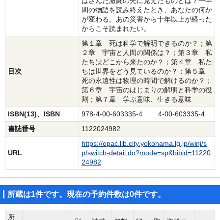
はさんだ激闘の先に見えたものとは？一年
間の物語を読み終えたとき、あなたの何か
が変わる。あの災害から十年以上が経った
からこそ読まれたい。
第１章 死は科学で解明できるのか？；第
２章 宇宙と人間の関係は？；第３章 私
たちはどこから来たのか？；第４章 私た
目次
ちは世界をどう見ているのか？；第５章
死の永遠性は物理の時間で解けるのか？；
第６章 宇宙のはじまりの解明と科学の役
割；第７章 学ぶ意味、生きる意味
ISBN(13)、ISBN
978-4-00-603335-4 4-00-603335-4
書誌番号
1122024982
https://opac.lib.city.yokohama.lg.jp/winj/s
URL
p/switch-detail.do?mode=sp&bibid=11220
24982
所蔵は1件です。現在の予約件数は0件です。
所