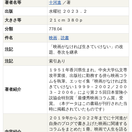
著者名等
十河進
／著
出版
水曜社 ２０２３．２
大きさ等
２１ｃｍ ３８０ｐ
分類
778.04
件名
映画
,
読書
「映画がなければ生きていけない」の改
注記
題、巻次を継承
注記
索引あり
１９５１年香川県生まれ。中央大学仏文専
攻卒業後、出版社に勤務する傍ら映画コラ
ムを執筆。エッセイ集『映画がなければ生
きていけない１９９９－２００２／２００
著者紹介
３－２００６』により第２５回日本冒険小
説協会特別賞「最優秀映画コラム賞」受
賞。（本データはこの書籍が刊行された当
時に掲載されていたものです）
２０１９年から２０２２年までに十河進が
自身のブログで書き上げた映画に関連する
コラムをまとめた１冊。映画で人生を語る
内容紹介