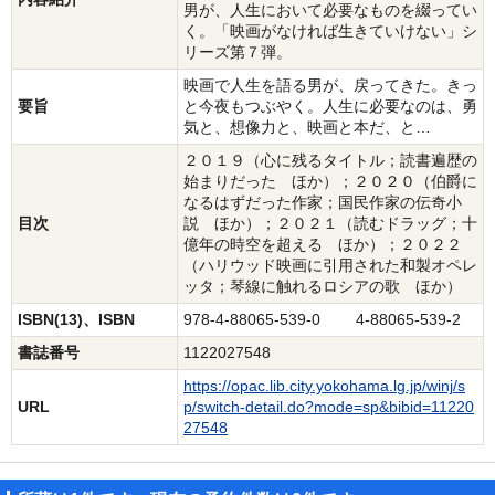
男が、人生において必要なものを綴ってい
く。「映画がなければ生きていけない」シ
リーズ第７弾。
映画で人生を語る男が、戻ってきた。きっ
要旨
と今夜もつぶやく。人生に必要なのは、勇
気と、想像力と、映画と本だ、と…
２０１９（心に残るタイトル；読書遍歴の
始まりだった ほか）；２０２０（伯爵に
なるはずだった作家；国民作家の伝奇小
目次
説 ほか）；２０２１（読むドラッグ；十
億年の時空を超える ほか）；２０２２
（ハリウッド映画に引用された和製オペレ
ッタ；琴線に触れるロシアの歌 ほか）
ISBN(13)、ISBN
978-4-88065-539-0 4-88065-539-2
書誌番号
1122027548
https://opac.lib.city.yokohama.lg.jp/winj/s
URL
p/switch-detail.do?mode=sp&bibid=11220
27548