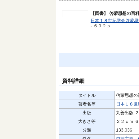
【図書】
啓蒙思想の百
日本１８世紀学会啓蒙思
- ６９２ｐ
資料詳細
タイトル
啓蒙思想の
著者名等
日本１８世
出版
丸善出版 
大きさ等
２２ｃｍ 
分類
133.036
件名
啓蒙主義－