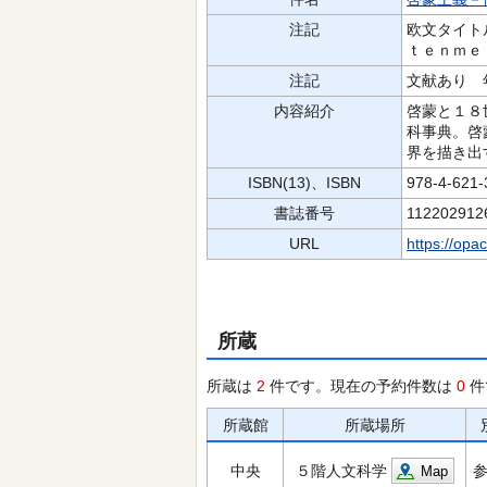
注記
欧文タイト
ｔｅｎｍｅ
注記
文献あり 
内容紹介
啓蒙と１８
科事典。啓
界を描き出
ISBN(13)、ISBN
978-4-621
書誌番号
112202912
URL
https://opa
所蔵
所蔵は
2
件です。現在の予約件数は
0
件
所蔵館
所蔵場所
中央
５階人文科学
Map