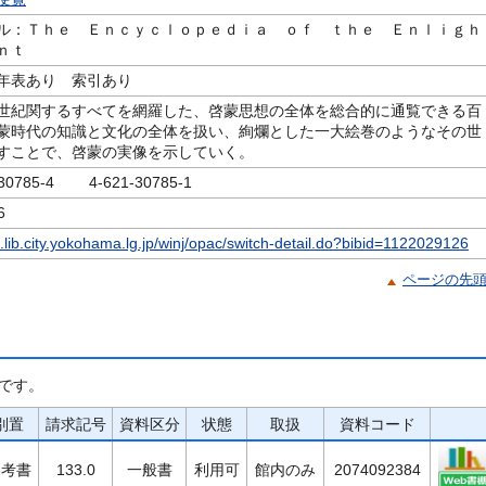
ル：Ｔｈｅ Ｅｎｃｙｃｌｏｐｅｄｉａ ｏｆ ｔｈｅ Ｅｎｌｉｇｈ
ｎｔ
年表あり 索引あり
世紀関するすべてを網羅した、啓蒙思想の全体を総合的に通覧できる百
蒙時代の知識と文化の全体を扱い、絢爛とした一大絵巻のようなその世
すことで、啓蒙の実像を示していく。
-30785-4 4-621-30785-1
6
c.lib.city.yokohama.lg.jp/winj/opac/switch-detail.do?bibid=1122029126
ページの先
です。
別置
請求記号
資料区分
状態
取扱
資料コード
参考書
133.0
一般書
利用可
館内のみ
2074092384