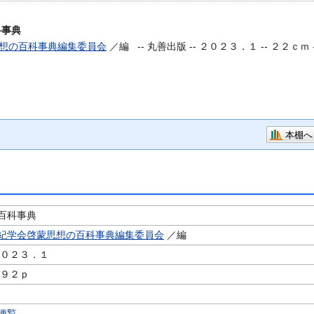
科事典
想の百科事典編集委員会
／編 --
丸善出版 -- ２０２３．１ -- ２２ｃｍ 
本棚へ
百科事典
紀学会啓蒙思想の百科事典編集委員会
／編
２０２３．１
６９２ｐ
便覧