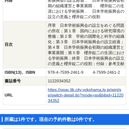
内容
術振興会の設立経過． 日本学術振興会初
期の組織運営と事業展開． 櫻井錠二の生
涯における学術振興． 日本学術振興会の
設立の意義と櫻井錠二の役割
序章 日本学術振興会の設立をめぐる問題
の所在；第１章 国内における研究環境の
整備；第２章 学術の国際化と科学の組織
化；第３章 日本学術振興会の設立経過；
目次
第４章 日本学術振興会初期の組織運営と
事業展開；第５章 櫻井錠二の生涯におけ
る学術振興；終章 日本学術振興会の設立
の意義と櫻井錠二の役割；付録；参考文献
ISBN(13)、ISBN
978-4-7599-2461-9 4-7599-2461-2
書誌番号
1122034352
https://opac.lib.city.yokohama.lg.jp/winj/s
URL
p/switch-detail.do?mode=sp&bibid=11220
34352
所蔵は1件です。現在の予約件数は0件です。