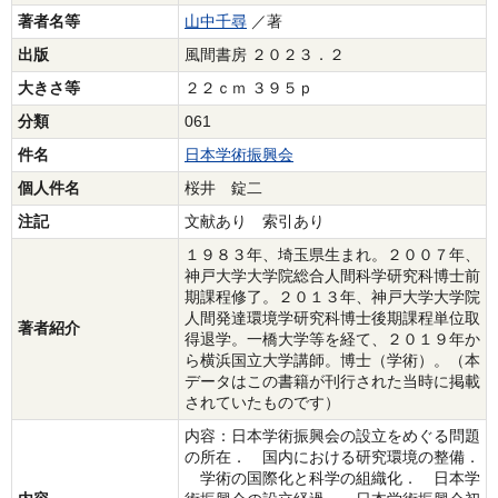
著者名等
山中千尋
／著
出版
風間書房 ２０２３．２
大きさ等
２２ｃｍ ３９５ｐ
分類
061
件名
日本学術振興会
個人件名
桜井 錠二
注記
文献あり 索引あり
１９８３年、埼玉県生まれ。２００７年、
神戸大学大学院総合人間科学研究科博士前
期課程修了。２０１３年、神戸大学大学院
人間発達環境学研究科博士後期課程単位取
著者紹介
得退学。一橋大学等を経て、２０１９年か
ら横浜国立大学講師。博士（学術）。（本
データはこの書籍が刊行された当時に掲載
されていたものです）
内容：日本学術振興会の設立をめぐる問題
の所在． 国内における研究環境の整備．
学術の国際化と科学の組織化． 日本学