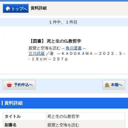
資料詳細
トップへ
1 件中、 1 件目
【図書】
死と生の仏教哲学
親鸞と空海を読む --
角川選書
--
立川武蔵
／著 --
ＫＡＤＯＫＡＷＡ -- ２０２３．３ -
- １９ｃｍ -- ２９７ｐ
予約申込へ
本棚へ
資料詳細
タイトル
死と生の仏教哲学
副書名
親鸞と空海を読む