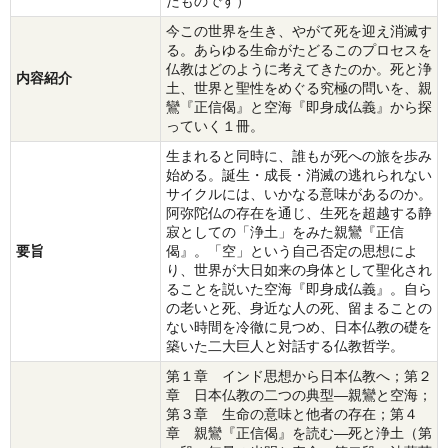
たものです）
今この世界を生き、やがて死を迎え消滅す
る。あらゆる生命がたどるこのプロセスを
仏教はどのように考えてきたのか。死と浄
内容紹介
土、世界と聖性をめぐる究極の問いを、親
鸞『正信偈』と空海『即身成仏義』から探
っていく１冊。
生まれると同時に、誰もが死への旅を歩み
始める。誕生・成長・消滅の逃れられない
サイクルには、いかなる意味があるのか。
阿弥陀仏の存在を通じ、生死を超越する静
寂としての「浄土」をみた親鸞『正信
要旨
偈』。「空」という自己否定の思想によ
り、世界が大日如来の身体として聖化され
ることを説いた空海『即身成仏義』。自ら
の老いと死、身近な人の死、留まることの
ない時間を冷徹に見つめ、日本仏教の礎を
築いた二大巨人と対話する仏教哲学。
第１章 インド思想から日本仏教へ；第２
章 日本仏教の二つの典型―親鸞と空海；
第３章 生命の意味と他者の存在；第４
章 親鸞『正信偈』を読む―死と浄土（第