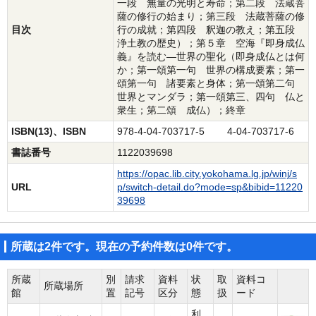
一段 無量の光明と寿命；第二段 法蔵菩
薩の修行の始まり；第三段 法蔵菩薩の修
目次
行の成就；第四段 釈迦の教え；第五段
浄土教の歴史）；第５章 空海『即身成仏
義』を読む―世界の聖化（即身成仏とは何
か；第一頌第一句 世界の構成要素；第一
頌第一句 諸要素と身体；第一頌第二句
世界とマンダラ；第一頌第三、四句 仏と
衆生；第二頌 成仏）；終章
ISBN(13)、ISBN
978-4-04-703717-5 4-04-703717-6
書誌番号
1122039698
https://opac.lib.city.yokohama.lg.jp/winj/s
URL
p/switch-detail.do?mode=sp&bibid=11220
39698
所蔵は2件です。現在の予約件数は0件です。
所蔵
別
請求
資料
状
取
資料コ
所蔵場所
館
置
記号
区分
態
扱
ード
利