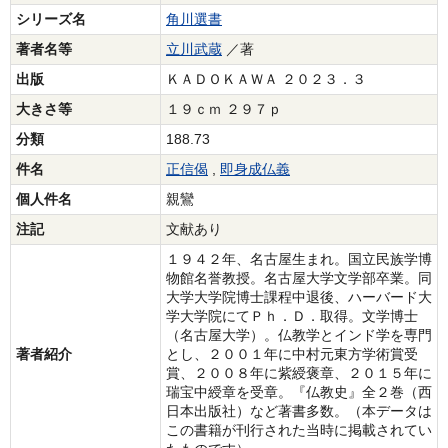
シリーズ名
角川選書
著者名等
立川武蔵
／著
出版
ＫＡＤＯＫＡＷＡ ２０２３．３
大きさ等
１９ｃｍ ２９７ｐ
分類
188.73
件名
正信偈
,
即身成仏義
個人件名
親鸞
注記
文献あり
１９４２年、名古屋生まれ。国立民族学博
物館名誉教授。名古屋大学文学部卒業。同
大学大学院博士課程中退後、ハーバード大
学大学院にてＰｈ．Ｄ．取得。文学博士
（名古屋大学）。仏教学とインド学を専門
著者紹介
とし、２００１年に中村元東方学術賞受
賞、２００８年に紫綬褒章、２０１５年に
瑞宝中綬章を受章。『仏教史』全２巻（西
日本出版社）など著書多数。（本データは
この書籍が刊行された当時に掲載されてい