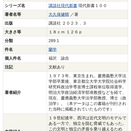
シリーズ名
講談社現代新書
現代新書１００
著者名等
大久保健晴
／著
出版
講談社 ２０２３．３
大きさ等
１８ｃｍ １２６ｐ
分類
289.1
件名
蘭学
個人件名
福沢 諭吉
注記
文献あり
１９７３年、東京生まれ。慶應義塾大学法
学部卒業後、東京都立大学大学院社会科学
研究科政治学専攻博士課程単位取得退学。
著者紹介
明治大学政治経済学部准教授などを経て、
現在、慶應義塾大学法学部教授。博士（政
治学）。（本データはこの書籍が刊行され
た当時に掲載されていたものです）
１９世紀後半、西洋は近代文明のモデルで
ある一方で、独立を阻む脅威でもあった。
この文明と独立の矛盾を乗り越えるため