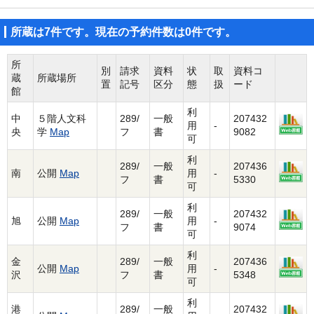
所蔵は7件です。現在の予約件数は0件です。
所
別
請求
資料
状
取
資料コ
蔵
所蔵場所
置
記号
区分
態
扱
ード
館
利
中
５階人文科
289/
一般
207432
用
-
央
学
Map
フ
書
9082
可
利
289/
一般
207436
南
公開
Map
用
-
フ
書
5330
可
利
289/
一般
207432
旭
公開
Map
用
-
フ
書
9074
可
利
金
289/
一般
207436
公開
Map
用
-
沢
フ
書
5348
可
利
港
289/
一般
207432