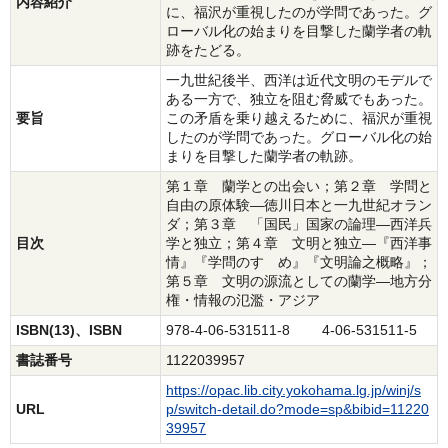
内容紹介
に、福沢が重視したのが学問であった。グ
ローバル化の始まりを目撃した蘭学者の軌
跡をたどる。
一九世紀後半、西洋は近代文明のモデルで
ある一方で、独立を阻む脅威でもあった。
要旨
この矛盾を乗り越えるために、福沢が重視
したのが学問であった。グローバル化の始
まりを目撃した蘭学者の軌跡。
第１章 蘭学との出会い；第２章 学問と
自由の原体験―徳川日本と一九世紀オラン
ダ；第３章 「国民」国家の論理―西洋兵
目次
学と独立；第４章 文明と独立―『西洋事
情』『学問のすゝめ』『文明論之概略』；
第５章 文明の源流としての蘭学―地方分
権・情報の氾濫・アジア
ISBN(13)、ISBN
978-4-06-531511-8 4-06-531511-5
書誌番号
1122039957
https://opac.lib.city.yokohama.lg.jp/winj/s
URL
p/switch-detail.do?mode=sp&bibid=11220
39957