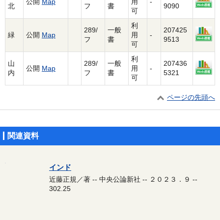
公開
Map
用
-
北
フ
書
9090
可
利
289/
一般
207425
緑
公開
Map
用
-
フ
書
9513
可
利
山
289/
一般
207436
公開
Map
用
-
内
フ
書
5321
可
ページの先頭へ
関連資料
インド
近藤正規／著 -- 中央公論新社 -- ２０２３．９ --
302.25