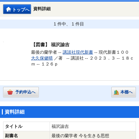
資料詳細
トップへ
1 件中、 1 件目
【図書】
福沢諭吉
最後の蘭学者 --
講談社現代新書
-- 現代新書１００
大久保健晴
／著 --
講談社 -- ２０２３．３ -- １８ｃ
ｍ -- １２６ｐ
予約申込へ
本棚へ
資料詳細
タイトル
福沢諭吉
副書名
最後の蘭学者 今を生きる思想