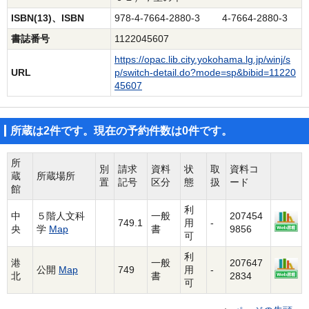
ISBN(13)、ISBN
978-4-7664-2880-3 4-7664-2880-3
書誌番号
1122045607
https://opac.lib.city.yokohama.lg.jp/winj/s
URL
p/switch-detail.do?mode=sp&bibid=11220
45607
所蔵は2件です。現在の予約件数は0件です。
所
別
請求
資料
状
取
資料コ
蔵
所蔵場所
置
記号
区分
態
扱
ード
館
利
中
５階人文科
一般
207454
749.1
用
-
央
学
Map
書
9856
可
利
港
一般
207647
公開
Map
749
用
-
北
書
2834
可