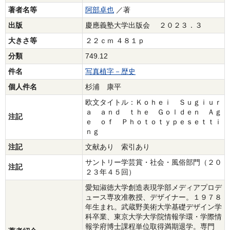
著者名等
阿部卓也
／著
出版
慶應義塾大学出版会 ２０２３．３
大きさ等
２２ｃｍ ４８１ｐ
分類
749.12
件名
写真植字－歴史
個人件名
杉浦 康平
欧文タイトル：Ｋｏｈｅｉ Ｓｕｇｉｕｒ
ａ ａｎｄ ｔｈｅ Ｇｏｌｄｅｎ Ａｇ
注記
ｅ ｏｆ Ｐｈｏｔｏｔｙｐｅｓｅｔｔｉ
ｎｇ
注記
文献あり 索引あり
サントリー学芸賞・社会・風俗部門（２０
注記
２３年４５回）
愛知淑徳大学創造表現学部メディアプロデ
ュース専攻准教授、デザイナー。１９７８
年生まれ。武蔵野美術大学基礎デザイン学
科卒業、東京大学大学院情報学環・学際情
報学府博士課程単位取得満期退学。専門