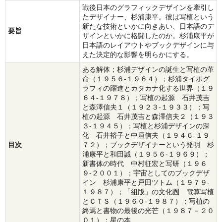
戦後日本のグラフィックデザインを牽引し
たデザイナー、杉浦康平。彼は写植という
新たな技術といかに向きあい、日本語のデ
要旨
ザインといかに格闘したのか。杉浦康平が
日本語のレイアウトやブックデザインに与
えた決定的な影響を明らかにする。
ある解体；杉浦デザインの誕生と写植の革
命（１９５６‐１９６４）；杉浦タイポグ
ラフィの躍進とカタカナ化する世界（１９
６４‐１９７８）；写植の起源 石井茂吉
と森澤信夫１（１９２３‐１９３３）；写
植の起源 石井茂吉と森澤信夫２（１９３
３‐１９４５）；写植と杉浦デザインの深
化 石井裕子と中垣信夫（１９４６‐１９
目次
７２）；ブックデザイナーという発明 杉
浦康平と和田誠（１９５６‐１９６９）；
新書体の時代 中村征宏と写研（１９６
９‐２００１）；宇宙としてのブックデザ
イン 杉浦康平と戸田ツトム（１９７９‐
１９８７）；「組版」の文化圏 電算写植
とＣＴＳ（１９６０‐１９８７）；写植の
終焉と書物の最後の光芒（１９８７－２０
０１）；星の本