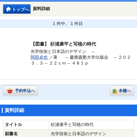
資料詳細
トップへ
1 件中、 1 件目
【図書】
杉浦康平と写植の時代
光学技術と日本語のデザイン --
阿部卓也
／著 --
慶應義塾大学出版会 -- ２０２
３．３ -- ２２ｃｍ -- ４８１ｐ
予約申込へ
本棚へ
資料詳細
タイトル
杉浦康平と写植の時代
副書名
光学技術と日本語のデザイン