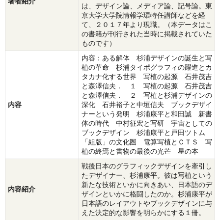
著者紹介
は、デザイン論、メディア論、記号論。東
京大学大学院情報学環特任講師などを経
て、２０１７年より現職。（本データはこ
の書籍が刊行された当時に掲載されていた
ものです）
内容：ある解体 杉浦デザインの誕生と写
植の革命 杉浦タイポグラフィの躍進とカ
タカナ化する世界 写植の起源 石井茂吉
と森澤信夫． １ 写植の起源 石井茂吉
と森澤信夫． ２ 写植と杉浦デザインの
内容
深化 石井裕子と中垣信夫 ブックデザイ
ナーという発明 杉浦康平と和田誠 新書
体の時代 中村征宏と写研 宇宙としての
ブックデザイン 杉浦康平と戸田ツトム
「組版」の文化圏 電算写植とＣＴＳ 写
植の終焉と書物の最後の光芒 星の本
戦後日本のグラフィックデザインを牽引し
たデザイナー、杉浦康平。彼は写植という
新たな技術といかに向きあい、日本語のデ
内容紹介
ザインといかに格闘したのか。杉浦康平が
日本語のレイアウトやブックデザインに与
えた決定的な影響を明らかにする１冊。