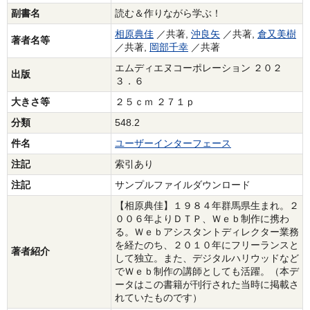
副書名
読む＆作りながら学ぶ！
相原典佳
／共著,
沖良矢
／共著,
倉又美樹
著者名等
／共著,
岡部千幸
／共著
エムディエヌコーポレーション ２０２
出版
３．６
大きさ等
２５ｃｍ ２７１ｐ
分類
548.2
件名
ユーザーインターフェース
注記
索引あり
注記
サンプルファイルダウンロード
【相原典佳】１９８４年群馬県生まれ。２
００６年よりＤＴＰ、Ｗｅｂ制作に携わ
る。Ｗｅｂアシスタントディレクター業務
を経たのち、２０１０年にフリーランスと
著者紹介
して独立。また、デジタルハリウッドなど
でＷｅｂ制作の講師としても活躍。（本デ
ータはこの書籍が刊行された当時に掲載さ
れていたものです）