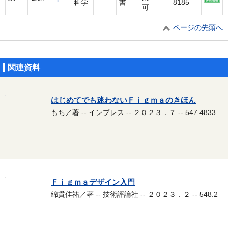
科学
書
8185
可
ページの先頭へ
関連資料
はじめてでも迷わないＦｉｇｍａのきほん
もち／著 -- インプレス -- ２０２３．７ -- 547.4833
Ｆｉｇｍａデザイン入門
綿貫佳祐／著 -- 技術評論社 -- ２０２３．２ -- 548.2