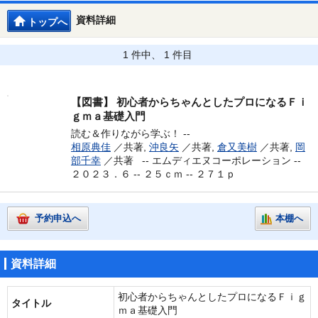
資料詳細
トップへ
1 件中、 1 件目
【図書】
初心者からちゃんとしたプロになるＦｉ
ｇｍａ基礎入門
読む＆作りながら学ぶ！ --
相原典佳
／共著,
沖良矢
／共著,
倉又美樹
／共著,
岡
部千幸
／共著 --
エムディエヌコーポレーション --
２０２３．６ -- ２５ｃｍ -- ２７１ｐ
予約申込へ
本棚へ
資料詳細
初心者からちゃんとしたプロになるＦｉｇ
タイトル
ｍａ基礎入門