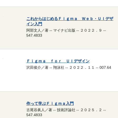
これからはじめるＦｉｇｍａ Ｗｅｂ・ＵＩデザ
イン入門
阿部文人／著 -- マイナビ出版 -- ２０２２．９ --
547.4833
Ｆｉｇｍａ ｆｏｒ ＵＩデザイン
沢田俊介／著 -- 翔泳社 -- ２０２２．１１ -- 007.64
作って学ぶＦｉｇｍａ入門
古尾谷眞人／著 -- 技術評論社 -- ２０２５．２ --
547.4833