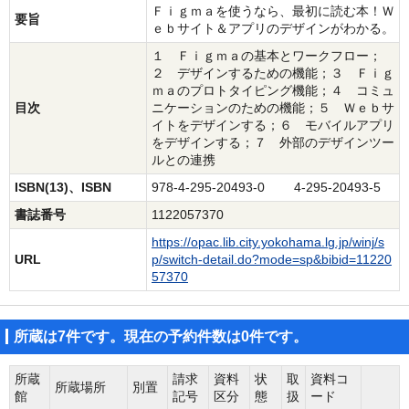
Ｆｉｇｍａを使うなら、最初に読む本！Ｗ
要旨
ｅｂサイト＆アプリのデザインがわかる。
１ Ｆｉｇｍａの基本とワークフロー；
２ デザインするための機能；３ Ｆｉｇ
ｍａのプロトタイピング機能；４ コミュ
目次
ニケーションのための機能；５ Ｗｅｂサ
イトをデザインする；６ モバイルアプリ
をデザインする；７ 外部のデザインツー
ルとの連携
ISBN(13)、ISBN
978-4-295-20493-0 4-295-20493-5
書誌番号
1122057370
https://opac.lib.city.yokohama.lg.jp/winj/s
URL
p/switch-detail.do?mode=sp&bibid=11220
57370
所蔵は7件です。現在の予約件数は0件です。
所蔵
請求
資料
状
取
資料コ
所蔵場所
別置
館
記号
区分
態
扱
ード