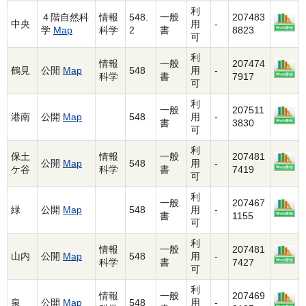
利
４階自然科
情報
548.
一般
207483
中央
用
-
学
Map
科学
2
書
8823
可
利
情報
一般
207474
鶴見
公開
Map
548
用
-
科学
書
7917
可
利
一般
207511
港南
公開
Map
548
用
-
書
3830
可
利
保土
情報
一般
207481
公開
Map
548
用
-
ケ谷
科学
書
7419
可
利
一般
207467
緑
公開
Map
548
用
-
書
1155
可
利
情報
一般
207481
山内
公開
Map
548
用
-
科学
書
7427
可
利
情報
一般
207469
泉
公開
Map
548
用
-