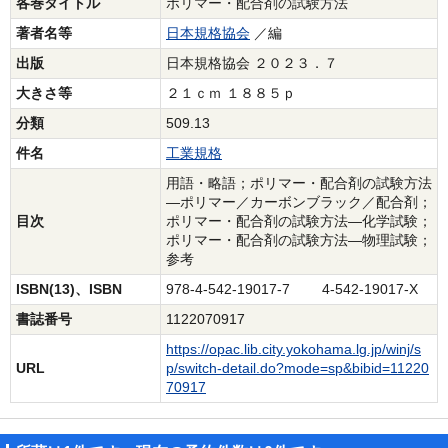
各巻タイトル
ポリマー・配合剤の試験方法
著者名等
日本規格協会
／編
出版
日本規格協会 ２０２３．７
大きさ等
２１ｃｍ １８８５ｐ
分類
509.13
件名
工業規格
用語・略語；ポリマー・配合剤の試験方法
―ポリマー／カーボンブラック／配合剤；
目次
ポリマー・配合剤の試験方法―化学試験；
ポリマー・配合剤の試験方法―物理試験；
参考
ISBN(13)、ISBN
978-4-542-19017-7 4-542-19017-X
書誌番号
1122070917
https://opac.lib.city.yokohama.lg.jp/winj/s
URL
p/switch-detail.do?mode=sp&bibid=11220
70917