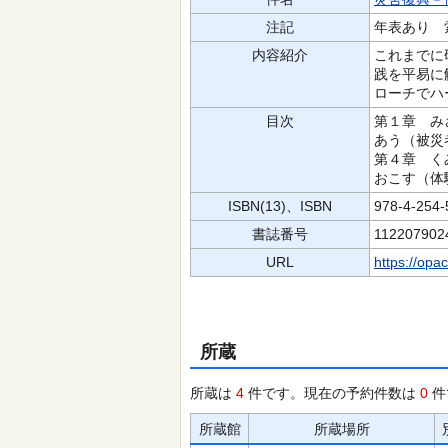
注記
年表あり 
内容紹介
これまでに
践を平易に
ローチでハ
目次
第１章 み
あう（被災
第４章 く
おこす（体
ISBN(13)、ISBN
978-4-254
書誌番号
112207902
URL
https://opa
所蔵
所蔵は
4
件です。現在の予約件数は
0
件
所蔵館
所蔵場所