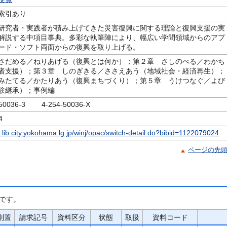
索引あり
研究者・実践者が積み上げてきた災害復興に関する理論と復興支援の実
解説する中項目事典。多彩な執筆陣により、幅広い学問領域からのアプ
ード・ソフト両面からの復興を取り上げる。
さだめる／ねりあげる（復興とは何か）；第２章 さしのべる／わかち
者支援）；第３章 しのぎきる／ささえあう（地域社会・経済再生）；
みたてる／かたりあう（復興まちづくり）；第５章 うけつなぐ／よび
験継承）；事例編
-50036-3 4-254-50036-X
4
c.lib.city.yokohama.lg.jp/winj/opac/switch-detail.do?bibid=1122079024
ページの先
です。
別置
請求記号
資料区分
状態
取扱
資料コード