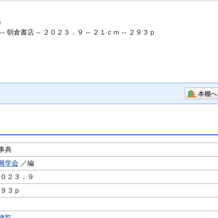
典
--
朝倉書店 -- ２０２３．９ -- ２１ｃｍ -- ２９３ｐ
本棚へ
事典
興学会
／編
２０２３．９
２９３ｐ
便覧