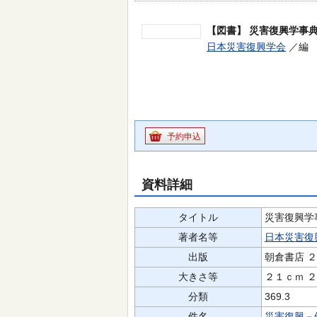
【図書】
災害復興学事
日本災害復興学会
／編 
予約申込
資料詳細
タイトル
災害復興学
著者名等
日本災害復
出版
朝倉書店 
大きさ等
２１ｃｍ 
分類
369.3
件名
災害復興－