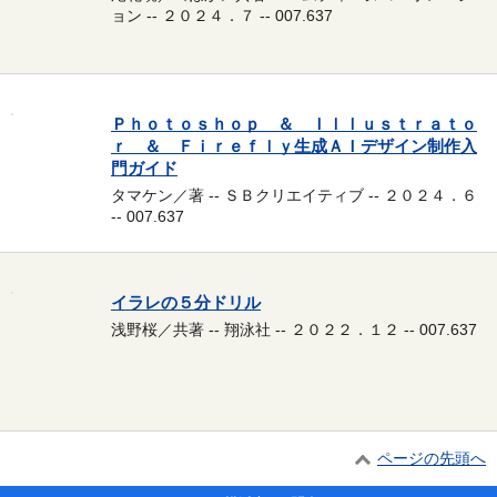
ョン -- ２０２４．７ -- 007.637
Ｐｈｏｔｏｓｈｏｐ ＆ Ｉｌｌｕｓｔｒａｔｏ
ｒ ＆ Ｆｉｒｅｆｌｙ生成ＡＩデザイン制作入
門ガイド
タマケン／著 -- ＳＢクリエイティブ -- ２０２４．６
-- 007.637
イラレの５分ドリル
浅野桜／共著 -- 翔泳社 -- ２０２２．１２ -- 007.637
ページの先頭へ