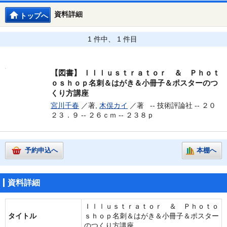
資料詳細
トップへ
1 件中、 1 件目
【図書】
Ｉｌｌｕｓｔｒａｔｏｒ ＆ Ｐｈｏｔ
ｏｓｈｏｐ名刺＆はがき＆小冊子＆ポスターのつ
くり方講座
宮川千春
／著,
木俣カイ
／著 --
技術評論社 -- ２０
２３．９ -- ２６ｃｍ -- ２３８ｐ
予約申込へ
本棚へ
資料詳細
Ｉｌｌｕｓｔｒａｔｏｒ ＆ Ｐｈｏｔｏ
タイトル
ｓｈｏｐ名刺＆はがき＆小冊子＆ポスター
のつくり方講座