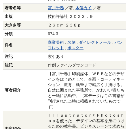
著者名等
宮川千春
／著,
木俣カイ
／著
出版
技術評論社 ２０２３．９
大きさ等
２６ｃｍ ２３８ｐ
分類
674.3
商業美術
,
名刺
,
ダイレクトメール
,
パン
件名
フレット
,
ポスター
注記
索引あり
注記
作例ファイルダウンロード
【宮川千春】印刷媒体、ＷＥＢなどのデザ
インをはじめとして、企画・コーディネー
ション、教育、執筆まで幅広く手掛ける。
著者紹介
自然に囲まれた事務所で、かわいい猫たち
と一緒に活動中。（本データはこの書籍が
刊行された当時に掲載されていたもので
す）
ＩｌｌｕｓｔｒａｔｏｒとＰｈｏｔｏｓｈ
ｏｐを使った、デザインの基本を身につけ
るための教科書。ビジネスシーンで求めら
内容紹介