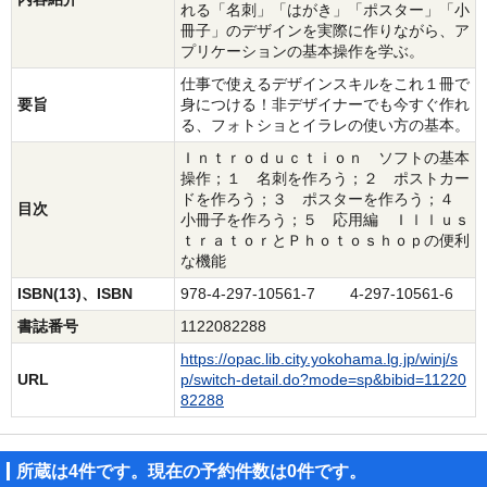
れる「名刺」「はがき」「ポスター」「小
冊子」のデザインを実際に作りながら、ア
プリケーションの基本操作を学ぶ。
仕事で使えるデザインスキルをこれ１冊で
要旨
身につける！非デザイナーでも今すぐ作れ
る、フォトショとイラレの使い方の基本。
Ｉｎｔｒｏｄｕｃｔｉｏｎ ソフトの基本
操作；１ 名刺を作ろう；２ ポストカー
ドを作ろう；３ ポスターを作ろう；４
目次
小冊子を作ろう；５ 応用編 Ｉｌｌｕｓ
ｔｒａｔｏｒとＰｈｏｔｏｓｈｏｐの便利
な機能
ISBN(13)、ISBN
978-4-297-10561-7 4-297-10561-6
書誌番号
1122082288
https://opac.lib.city.yokohama.lg.jp/winj/s
URL
p/switch-detail.do?mode=sp&bibid=11220
82288
所蔵は4件です。現在の予約件数は0件です。