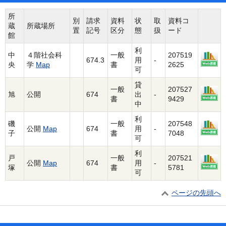
所
別
請求
資料
状
取
資料コ
蔵
所蔵場所
置
記号
区分
態
扱
ード
館
利
中
４階社会科
一般
207519
674.3
用
-
央
学
Map
書
2625
可
貸
一般
207527
旭
公開
674
出
-
書
9429
中
利
磯
一般
207548
公開
Map
674
用
-
子
書
7048
可
利
戸
一般
207521
公開
Map
674
用
-
塚
書
5781
可
ページの先頭へ