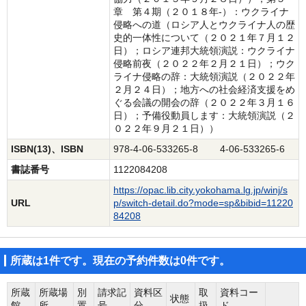
章 第４期（２０１８年‐）：ウクライナ
侵略への道（ロシア人とウクライナ人の歴
史的一体性について（２０２１年７月１２
日）；ロシア連邦大統領演説：ウクライナ
侵略前夜（２０２２年２月２１日）；ウク
ライナ侵略の辞：大統領演説（２０２２年
２月２４日）；地方への社会経済支援をめ
ぐる会議の開会の辞（２０２２年３月１６
日）；予備役動員します：大統領演説（２
０２２年９月２１日））
ISBN(13)、ISBN
978-4-06-533265-8 4-06-533265-6
書誌番号
1122084208
https://opac.lib.city.yokohama.lg.jp/winj/s
URL
p/switch-detail.do?mode=sp&bibid=11220
84208
所蔵は1件です。現在の予約件数は0件です。
所蔵
所蔵場
別
請求記
資料区
取
資料コー
状態
館
所
置
号
分
扱
ド