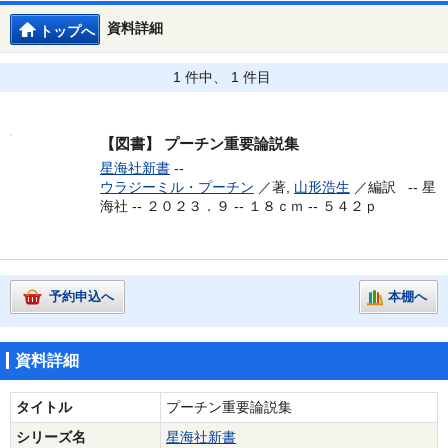
資料詳細
トップへ
1 件中、 1 件目
【図書】
プーチン重要論説集
星海社新書
--
ウラジーミル・プーチン
／著,
山形浩生
／編訳 --
星
海社 -- ２０２３．９ -- １８ｃｍ -- ５４２ｐ
予約申込へ
本棚へ
資料詳細
タイトル
プーチン重要論説集
シリーズ名
星海社新書