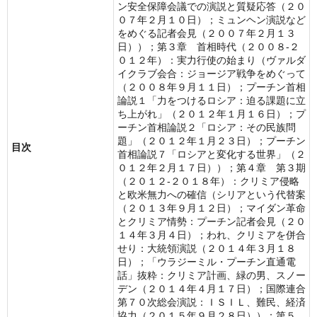
ン安全保障会議での演説と質疑応答（２０
０７年２月１０日）；ミュンヘン演説など
をめぐる記者会見（２００７年２月１３
日））；第３章 首相時代（２００８‐２
０１２年）：実力行使の始まり（ヴァルダ
イクラブ会合：ジョージア戦争をめぐって
（２００８年９月１１日）；プーチン首相
論説１「力をつけるロシア：迫る課題に立
ち上がれ」（２０１２年１月１６日）；プ
ーチン首相論説２「ロシア：その民族問
題」（２０１２年１月２３日）；プーチン
目次
首相論説７「ロシアと変化する世界」（２
０１２年２月１７日））；第４章 第３期
（２０１２‐２０１８年）：クリミア侵略
と欧米無力への確信（シリアという代替案
（２０１３年９月１２日）；マイダン革命
とクリミア情勢：プーチン記者会見（２０
１４年３月４日）；われ、クリミアを併合
せり：大統領演説（２０１４年３月１８
日）；「ウラジーミル・プーチン直通電
話」抜粋：クリミア計画、緑の男、スノー
デン（２０１４年４月１７日）；国際連合
第７０次総会演説：ＩＳＩＬ、難民、経済
協力（２０１５年９月２８日））；第５