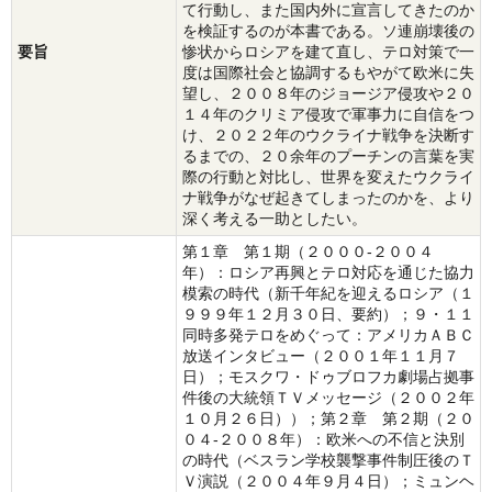
て行動し、また国内外に宣言してきたのか
を検証するのが本書である。ソ連崩壊後の
要旨
惨状からロシアを建て直し、テロ対策で一
度は国際社会と協調するもやがて欧米に失
望し、２００８年のジョージア侵攻や２０
１４年のクリミア侵攻で軍事力に自信をつ
け、２０２２年のウクライナ戦争を決断す
るまでの、２０余年のプーチンの言葉を実
際の行動と対比し、世界を変えたウクライ
ナ戦争がなぜ起きてしまったのかを、より
深く考える一助としたい。
第１章 第１期（２０００‐２００４
年）：ロシア再興とテロ対応を通じた協力
模索の時代（新千年紀を迎えるロシア（１
９９９年１２月３０日、要約）；９・１１
同時多発テロをめぐって：アメリカＡＢＣ
放送インタビュー（２００１年１１月７
日）；モスクワ・ドゥブロフカ劇場占拠事
件後の大統領ＴＶメッセージ（２００２年
１０月２６日））；第２章 第２期（２０
０４‐２００８年）：欧米への不信と決別
の時代（ベスラン学校襲撃事件制圧後のＴ
Ｖ演説（２００４年９月４日）；ミュンヘ