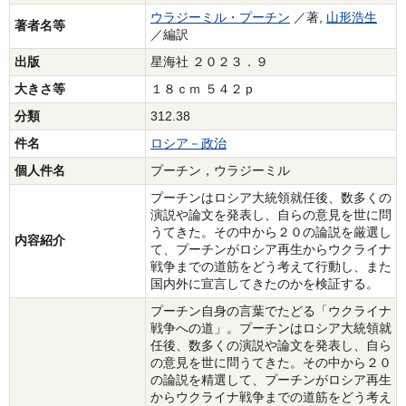
ウラジーミル・プーチン
／著,
山形浩生
著者名等
／編訳
出版
星海社 ２０２３．９
大きさ等
１８ｃｍ ５４２ｐ
分類
312.38
件名
ロシア－政治
個人件名
プーチン，ウラジーミル
プーチンはロシア大統領就任後、数多くの
演説や論文を発表し、自らの意見を世に問
うてきた。その中から２０の論説を厳選し
内容紹介
て、プーチンがロシア再生からウクライナ
戦争までの道筋をどう考えて行動し、また
国内外に宣言してきたのかを検証する。
プーチン自身の言葉でたどる「ウクライナ
戦争への道」。プーチンはロシア大統領就
任後、数多くの演説や論文を発表し、自ら
の意見を世に問うてきた。その中から２０
の論説を精選して、プーチンがロシア再生
からウクライナ戦争までの道筋をどう考え