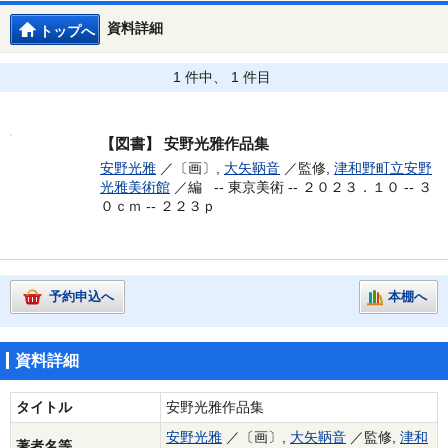
資料詳細
トップへ
1 件中、 1 件目
【図書】
安野光雅作品集
安野光雅
／〔画〕,
大矢鞆音
／監修,
津和野町立安野
光雅美術館
／編 --
東京美術 -- ２０２３．１０ -- ３
０ｃｍ -- ２２３ｐ
予約申込へ
本棚へ
資料詳細
タイトル
安野光雅作品集
安野光雅
／〔画〕,
大矢鞆音
／監修,
津和
著者名等