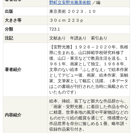
野町立安野光雅美術館
／編
出版
東京美術 ２０２３．１０
大きさ等
３０ｃｍ ２２３ｐ
分類
723.1
注記
文献あり 年譜あり 索引あり
【安野光雅】１９２６～２０２０年。島根
県に生まれる。山口師範学校研究科修了
後、山口・東京などで教員生活を送る。１
９６１年、画家として独立。１９６８年、
著者紹介
文章のない絵本『ふしぎなえ』で絵本作家
としてデビュー後、画家、絵本作家、装幀
家、文筆家として幅広く活躍。（本データ
はこの書籍が刊行された当時に掲載されて
いたものです）
絵本、挿絵、装丁など膨大な作品群から、
「画家・安野光雅」に着目した作品を中心
に精選。世界各地の風景や平家物語などの
内容紹介
ものがたり絵の鑑賞を通じて、情感豊かな
作品世界を存分に愉しめる１冊。略年譜・
収録作品索引付き。