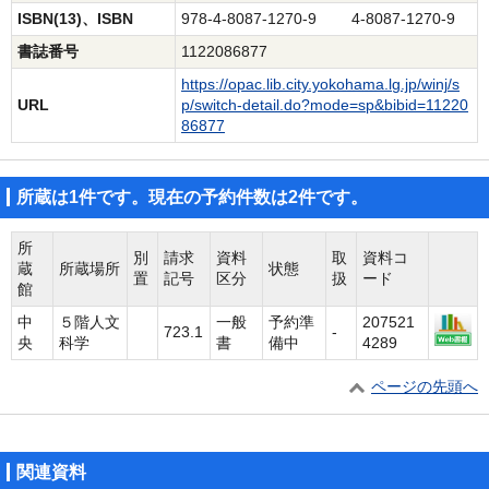
ISBN(13)、ISBN
978-4-8087-1270-9 4-8087-1270-9
書誌番号
1122086877
https://opac.lib.city.yokohama.lg.jp/winj/s
URL
p/switch-detail.do?mode=sp&bibid=11220
86877
所蔵は1件です。現在の予約件数は2件です。
所
別
請求
資料
取
資料コ
蔵
所蔵場所
状態
置
記号
区分
扱
ード
館
中
５階人文
一般
予約準
207521
723.1
-
央
科学
書
備中
4289
ページの先頭へ
関連資料