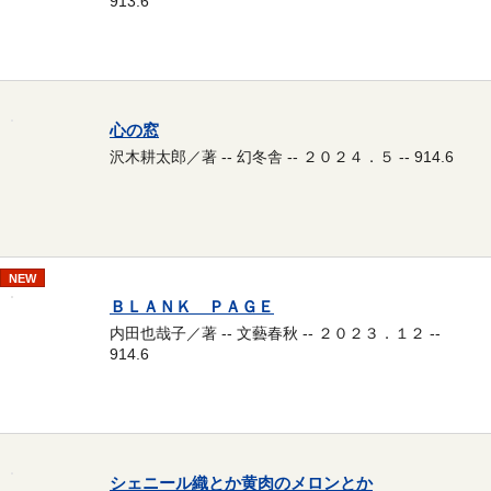
913.6
心の窓
沢木耕太郎／著 -- 幻冬舎 -- ２０２４．５ -- 914.6
NEW
ＢＬＡＮＫ ＰＡＧＥ
内田也哉子／著 -- 文藝春秋 -- ２０２３．１２ --
914.6
シェニール織とか黄肉のメロンとか