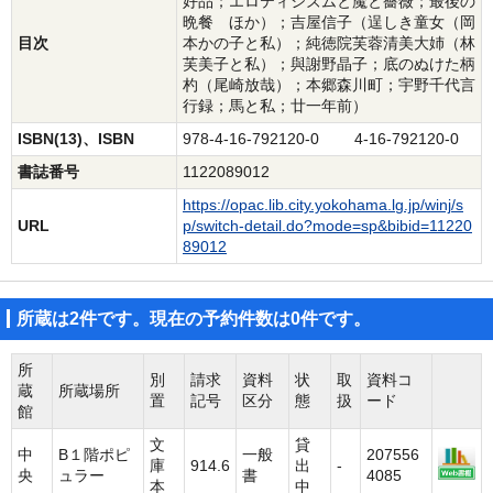
好品；エロティシズムと魔と薔薇；最後の
晩餐 ほか）；吉屋信子（逞しき童女（岡
目次
本かの子と私）；純徳院芙蓉清美大姉（林
芙美子と私）；與謝野晶子；底のぬけた柄
杓（尾崎放哉）；本郷森川町；宇野千代言
行録；馬と私；廿一年前）
ISBN(13)、ISBN
978-4-16-792120-0 4-16-792120-0
書誌番号
1122089012
https://opac.lib.city.yokohama.lg.jp/winj/s
URL
p/switch-detail.do?mode=sp&bibid=11220
89012
所蔵は2件です。現在の予約件数は0件です。
所
別
請求
資料
状
取
資料コ
蔵
所蔵場所
置
記号
区分
態
扱
ード
館
文
貸
中
B１階ポピ
一般
207556
庫
914.6
出
-
央
ュラー
書
4085
本
中