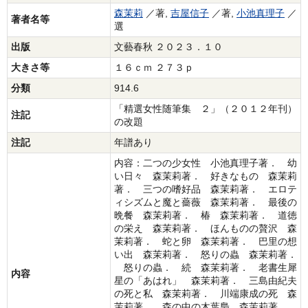
森茉莉
／著,
吉屋信子
／著,
小池真理子
／
著者名等
選
出版
文藝春秋 ２０２３．１０
大きさ等
１６ｃｍ ２７３ｐ
分類
914.6
「精選女性随筆集 ２」（２０１２年刊）
注記
の改題
注記
年譜あり
内容：二つの少女性 小池真理子著． 幼
い日々 森茉莉著． 好きなもの 森茉莉
著． 三つの嗜好品 森茉莉著． エロテ
ィシズムと魔と薔薇 森茉莉著． 最後の
晩餐 森茉莉著． 椿 森茉莉著． 道徳
の栄え 森茉莉著． ほんものの贅沢 森
茉莉著． 蛇と卵 森茉莉著． 巴里の想
い出 森茉莉著． 怒りの蟲 森茉莉著．
怒りの蟲． 続 森茉莉著． 老書生犀
内容
星の「あはれ」 森茉莉著． 三島由紀夫
の死と私 森茉莉著． 川端康成の死 森
茉莉著． 森の中の木葉梟 森茉莉著．