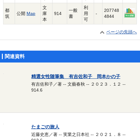
文
利
都
一般
207748
公開
Map
庫
914
用
-
筑
書
4844
本
可
ページの先頭へ
関連資料
精選女性随筆集 有吉佐和子 岡本かの子
有吉佐和子／著 -- 文藝春秋 -- ２０２３．１２ --
914.6
たまごの旅人
近藤史恵／著 -- 実業之日本社 -- ２０２１．８ --