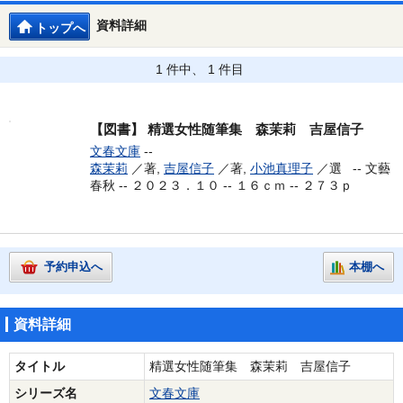
資料詳細
トップへ
1 件中、 1 件目
【図書】
精選女性随筆集 森茉莉 吉屋信子
文春文庫
--
森茉莉
／著,
吉屋信子
／著,
小池真理子
／選 --
文藝
春秋 -- ２０２３．１０ -- １６ｃｍ -- ２７３ｐ
予約申込へ
本棚へ
資料詳細
タイトル
精選女性随筆集 森茉莉 吉屋信子
シリーズ名
文春文庫