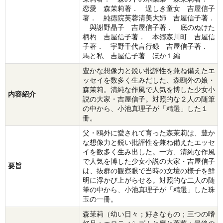
恋愛 森茉莉著． 逞しき童女 吉屋信子
著． 純徳院芙蓉清美大姉 吉屋信子著．
與謝野晶子 吉屋信子著． 底のぬけた
柄杓 吉屋信子著． 本郷森川町 吉屋信
子著． 宇野千代言行録 吉屋信子著．
馬と私 吉屋信子著 ほか１編
豊かな想像力と鋭い批評性を兼ね備えたエ
ッセイを数多く生みだした、森鴎外の娘・
森茉莉。清純な作風で人気を博した少女小
内容紹介
説の大家・吉屋信子。対照的な２人の随筆
の中から、小池真理子が「精選」した１
冊。
父・鴎外に愛されて育った森茉莉は、豊か
な想像力と鋭い批評性を兼ね備えたエッセ
イを数多く生み出した。一方、清純な作風
で人気を博した少女小説の大家・吉屋信子
要旨
は、抜群の観察眼で当時の文壇の様子を鮮
明に浮かび上がらせる。対照的な二人の随
筆の中から、小池真理子が「精選」した珠
玉の一冊。
森茉莉（幼い日々；好きなもの；三つの嗜