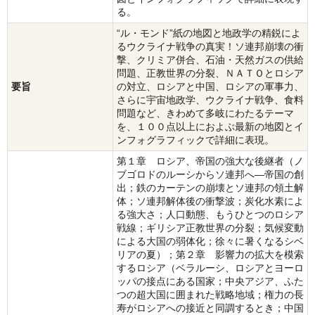
る。
“ル・モンド”紙の地図と地政学の精鋭によ
るウクライナ戦争の真実！ソ連邦崩壊の衝
撃、クリミア併合、石油・天然ガスの供給
問題、正教世界の分裂、ＮＡＴＯとロシア
要旨
の対立、ロシアと中国、ロシアの軍事力、
さらに宇宙地政学、ウクライナ戦争、食料
問題など、きわめて多岐にわたるテーマ
を、１００点以上におよぶ最新の地図とイ
ンフォグラフィックで詳細に表現。
第１章 ロシア、帝国の強大な後継者（ノ
ブゴロドのルーシからソ連邦へ―帝国の創
出；鉄のカーテンの崩壊とソ連邦の領土解
体；ソ連邦解体後の衝撃波；炭化水素によ
る強大さ；人口動態、もうひとつのロシア
戦線；ギリシア正教世界の分裂；気候変動
による大国の弱体化；徐々に暑くなるシベ
リアの夏）；第２章 影響力の拡大を模索
するロシア（ベラルーシ、ロシアとヨーロ
ッパの接点にある国家；中央アジア、ふた
つの超大国に囲まれた戦略地域；権力の長
寿がロシアへの接近と同調するとき；中国