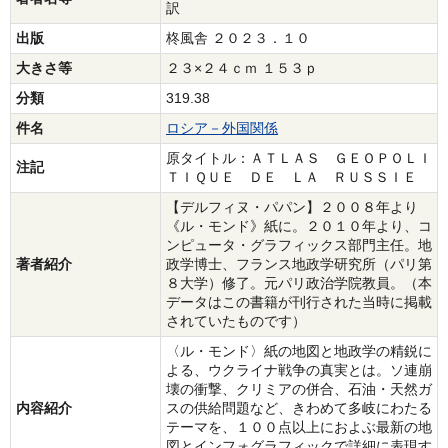
訳
出版
柊風舎 ２０２３．１０
大きさ等
２３×２４ｃｍ １５３ｐ
分類
319.38
件名
ロシア－外国関係
原タイトル：ＡＴＬＡＳ ＧＥＯＰＯＬＩ
注記
ＴＩＱＵＥ ＤＥ ＬＡ ＲＵＳＳＩＥ
【デルフィヌ・パパン】２００８年より
《ル・モンド》紙に。２０１０年より、コ
ンピュータ・グラフィックス部門主任。地
著者紹介
政学博士、フランス地政学研究所（パリ第
８大学）修了。元パリ政治学院教員。（本
データはこの書籍が刊行された当時に掲載
されていたものです）
〈ル・モンド〉紙の地図と地政学の精鋭に
よる、ウクライナ戦争の真実とは。ソ連崩
壊の衝撃、クリミアの併合、石油・天然ガ
内容紹介
スの供給問題など、きわめて多岐にわたる
テーマを、１００点以上におよぶ最新の地
図とインフォグラフィックで詳細に表現す