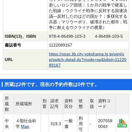
新しいロシア国境；１か月の戦争で硬直し
た戦線；ウクライナ戦争に反対する国連決
議―反対したのはどの国か？；多様化する
兵器；マリウーポリ、破壊された都市；戦
争に耐えるウクライナの農業）
ISBN(13)、ISBN
978-4-86498-103-3 4-86498-103-5
書誌番号
1122089167
https://opac.lib.city.yokohama.lg.jp/winj/s
URL
p/switch-detail.do?mode=sp&bibid=11220
89167
所蔵は2件です。現在の予約件数は0件です。
所
別
請求
資料
状
取
資料コ
蔵
所蔵場所
置
記号
区分
態
扱
ード
館
利
中
４階社会科
一般
207559
319.3
用
-
央
学
Map
書
0043
可