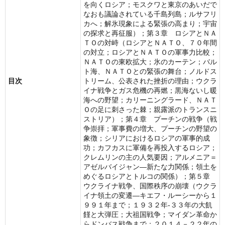
を向くロシア；モスクワと東京のあいだで
なおも議論されている千島列島；ルサフリ
カへ；解氷現象による緊張の高まり；宇宙
の探求と再征服）；第３章 ロシアとＮＡ
ＴＯの対峙（ロシアとＮＡＴＯ、７０年間
の対立；ロシアとＮＡＴＯの軍事力比較；
ＮＡＴＯの東欧拡大；氷のカーテン；バル
ト海、ＮＡＴＯとの緊張の舞台；ノルドス
目次
トリーム、公表された挫折の理由；ウクラ
イナ戦争とガス危機の再燃；黒海ないし暖
海への野望；カリーニングラード、ＮＡＴ
Ｏの足に刺さった棘；親露派のトランスニ
ストリア）；第４章 プーチンの戦争（戦
争崇拝；軍事費の増大、プーチンの野望の
象徴；シリアにおけるロシアの軍事的成
功；カフカスに軍備を再投入するロシア；
クレムリンの主の人気要因；アルメニア＝
アゼルバイジャン―新たな力関係；領土を
めぐるロシアとトルコの関係）；第５章
ウクライナ戦争、国際秩序の崩壊（ウクラ
イナ領土の変遷―キエフ・ルーシーから１
９９１年まで；１９３２年‐３３年の大飢
饉と大弾圧；大祖国戦争；マイダン革命か
らドンバス戦争まで；２０１４－２２年の