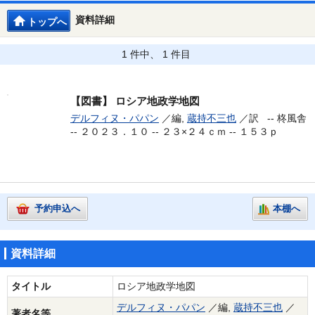
資料詳細
トップへ
1 件中、 1 件目
【図書】
ロシア地政学地図
デルフィヌ・パパン
／編,
蔵持不三也
／訳 --
柊風舎
-- ２０２３．１０ -- ２３×２４ｃｍ -- １５３ｐ
予約申込へ
本棚へ
資料詳細
タイトル
ロシア地政学地図
デルフィヌ・パパン
／編,
蔵持不三也
／
著者名等