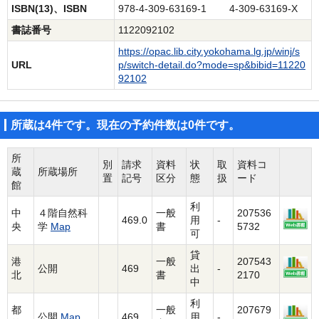
ISBN(13)、ISBN
978-4-309-63169-1 4-309-63169-X
書誌番号
1122092102
https://opac.lib.city.yokohama.lg.jp/winj/s
URL
p/switch-detail.do?mode=sp&bibid=11220
92102
所蔵は4件です。現在の予約件数は0件です。
所
別
請求
資料
状
取
資料コ
蔵
所蔵場所
置
記号
区分
態
扱
ード
館
利
中
４階自然科
一般
207536
469.0
用
-
央
学
Map
書
5732
可
貸
港
一般
207543
公開
469
出
-
北
書
2170
中
利
都
一般
207679
公開
Map
469
用
-