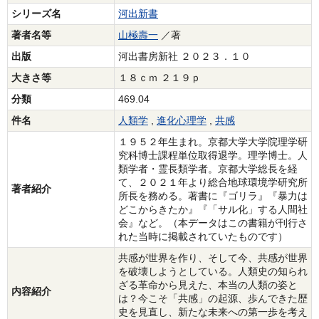
シリーズ名
河出新書
著者名等
山極壽一
／著
出版
河出書房新社 ２０２３．１０
大きさ等
１８ｃｍ ２１９ｐ
分類
469.04
件名
人類学
,
進化心理学
,
共感
１９５２年生まれ。京都大学大学院理学研
究科博士課程単位取得退学。理学博士。人
類学者・霊長類学者。京都大学総長を経
て、２０２１年より総合地球環境学研究所
著者紹介
所長を務める。著書に『ゴリラ』『暴力は
どこからきたか』『「サル化」する人間社
会』など。（本データはこの書籍が刊行さ
れた当時に掲載されていたものです）
共感が世界を作り、そして今、共感が世界
を破壊しようとしている。人類史の知られ
ざる革命から見えた、本当の人類の姿と
内容紹介
は？今こそ「共感」の起源、歩んできた歴
史を見直し、新たな未来への第一歩を考え