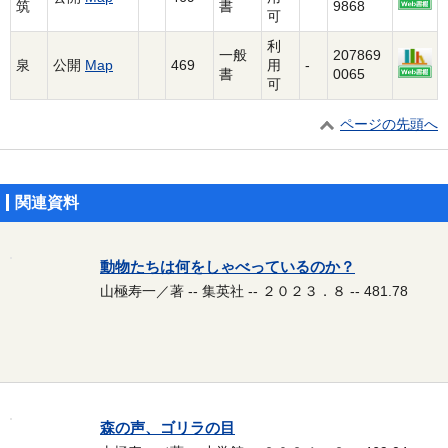
筑
書
9868
可
利
一般
207869
泉
公開
Map
469
用
-
書
0065
可
ページの先頭へ
関連資料
動物たちは何をしゃべっているのか？
山極寿一／著 -- 集英社 -- ２０２３．８ -- 481.78
森の声、ゴリラの目