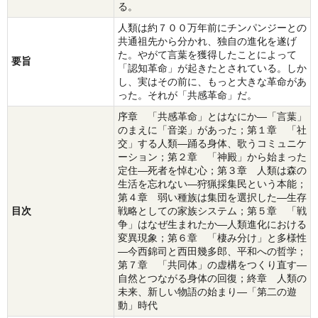
る。
人類は約７００万年前にチンパンジーとの
共通祖先から分かれ、独自の進化を遂げ
た。やがて言葉を獲得したことによって
要旨
「認知革命」が起きたとされている。しか
し、実はその前に、もっと大きな革命があ
った。それが「共感革命」だ。
序章 「共感革命」とはなにか―「言葉」
のまえに「音楽」があった；第１章 「社
交」する人類―踊る身体、歌うコミュニケ
ーション；第２章 「神殿」から始まった
定住―死者を悼む心；第３章 人類は森の
生活を忘れない―狩猟採集民という本能；
第４章 弱い種族は集団を選択した―生存
目次
戦略としての家族システム；第５章 「戦
争」はなぜ生まれたか―人類進化における
変異現象；第６章 「棲み分け」と多様性
―今西錦司と西田幾多郎、平和への哲学；
第７章 「共同体」の虚構をつくり直す―
自然とつながる身体の回復；終章 人類の
未来、新しい物語の始まり―「第二の遊
動」時代