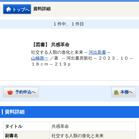
資料詳細
トップへ
1 件中、 1 件目
【図書】
共感革命
社交する人類の進化と未来 --
河出新書
--
山極壽一
／著 --
河出書房新社 -- ２０２３．１０ --
１８ｃｍ -- ２１９ｐ
予約申込へ
本棚へ
資料詳細
タイトル
共感革命
副書名
社交する人類の進化と未来