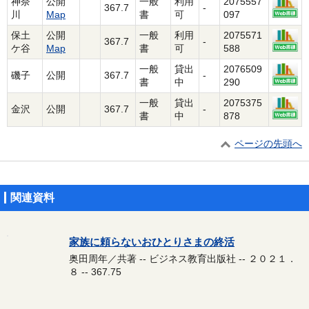
神奈
公開
一般
利用
2075557
367.7
-
川
Map
書
可
097
保土
公開
一般
利用
2075571
367.7
-
ケ谷
Map
書
可
588
一般
貸出
2076509
磯子
公開
367.7
-
書
中
290
一般
貸出
2075375
金沢
公開
367.7
-
書
中
878
ページの先頭へ
関連資料
家族に頼らないおひとりさまの終活
奥田周年／共著 -- ビジネス教育出版社 -- ２０２１．
８ -- 367.75