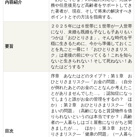
内容紹介
務や任意後見など高齢者をサポートしてき
た著者が、現在、そして将来の解決すべき
ポイントとその方法を指南する。
２０２５年には６世帯に１世帯が一人世帯
になり、未婚も既婚も子なしも子ありもい
つかは「おひとりさま」。そんな時代を平
穏に生きるために、今から準備しておくこ
要旨
とを丸ごと一冊に！「おひとりさまリス
ク」は老後の前にやってくる！これを知ら
ないと生きられない！そして死ねない！あ
なたはどうする？
序章 あなたはどのタイプ？；第１章 お
ひとりさまリスク―「お金の問題」（自分
が倒れたあとのお金のことなんか考えたこ
とがありませんでした…。；認知症になっ
てしまうと誰がお金の管理をするの？ ほ
か）；第２章 おひとりさまリスク―「住
まいの問題」（高齢になると賃貸物件を借
りられないというのは本当ですか？；高齢
者の一人暮らしはゴミ屋敷になりがちと聞
きましたが…。 ほか）；第３章 おひと
目次
りさまリスク―「健康の問題」（一人暮ら