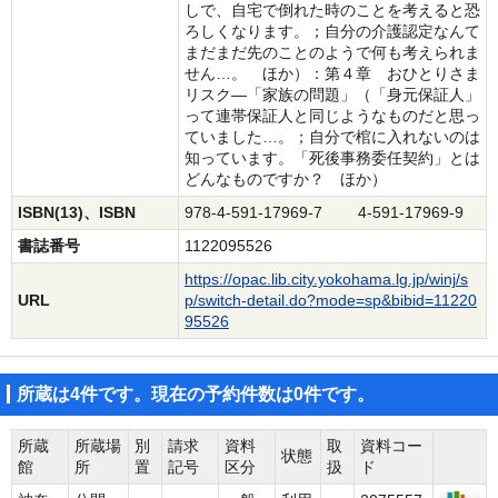
しで、自宅で倒れた時のことを考えると恐
ろしくなります。；自分の介護認定なんて
まだまだ先のことのようで何も考えられま
せん…。 ほか）：第４章 おひとりさま
リスク―「家族の問題」（「身元保証人」
って連帯保証人と同じようなものだと思っ
ていました…。；自分で棺に入れないのは
知っています。「死後事務委任契約」とは
どんなものですか？ ほか）
ISBN(13)、ISBN
978-4-591-17969-7 4-591-17969-9
書誌番号
1122095526
https://opac.lib.city.yokohama.lg.jp/winj/s
URL
p/switch-detail.do?mode=sp&bibid=11220
95526
所蔵は4件です。現在の予約件数は0件です。
所蔵
所蔵場
別
請求
資料
取
資料コー
状態
館
所
置
記号
区分
扱
ド