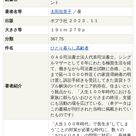
ント
著者名等
太田垣章子
／著
出版
ポプラ社 ２０２３．１１
大きさ等
１９ｃｍ ２７９ｐ
分類
367.75
件名
ひとり暮らし高齢者
ＯＡＧ司法書士法人代表司法書士。シング
ルマザーとして６年にわたる極貧生活を経
て、働きながら司法書士試験に合格。これ
まで延べ３０００件近くの家賃滞納者の明
け渡し訴訟手続きを受託してきた賃貸トラ
著者紹介
ブル解決のパイオニア的存在。住まいとい
う観点から、「人生１００年時代における
家族に頼らないおひとりさまの終活」支援
にも活動の場を広げている。（本データは
この書籍が刊行された当時に掲載されてい
たものです）
「人生１００年時代」で長生き“してしま
う”ことの対策が必要な時代に。数々の
「おひとりさま」の問題に対応し、死後事