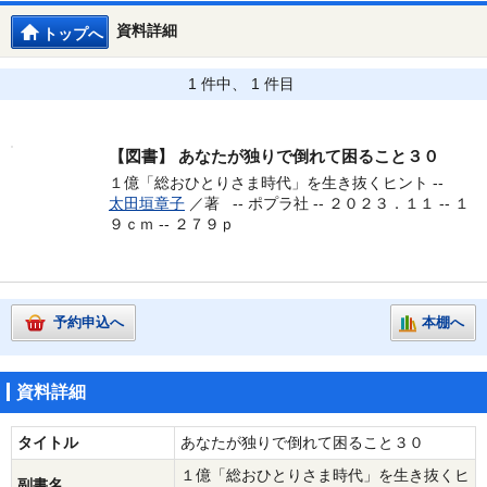
資料詳細
トップへ
1 件中、 1 件目
【図書】
あなたが独りで倒れて困ること３０
１億「総おひとりさま時代」を生き抜くヒント --
太田垣章子
／著 --
ポプラ社 -- ２０２３．１１ -- １
９ｃｍ -- ２７９ｐ
予約申込へ
本棚へ
資料詳細
タイトル
あなたが独りで倒れて困ること３０
１億「総おひとりさま時代」を生き抜くヒ
副書名