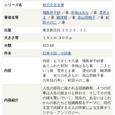
シリーズ名
創元文芸文庫
飛鳥井千砂
／著,
寺地はるな
／著,
雪舟え
著者名等
ま
／著,
嶋津輝
／著,
高山羽根子
／著,
町
田そのこ
／著
出版
東京創元社 ２０２３．１１
大きさ等
１５ｃｍ ３００ｐ
分類
913.68
件名
日本小説－小説集
内容：もうすぐ十八歳 飛鳥井千砂著．
ありふれた特別 寺地はるな著． 二人と
内容
いう旅 雪舟えま著． 漂泊の道 嶋津輝
著． 祀りの生きもの 高山羽根子著．
六年目の弔い 町田そのこ著
人生の節目に催される冠婚葬祭。４つの行
事は人生の始まりと終わり、そしてその先
の縁を繋いでいく。現在の、あるいはこれ
内容紹介
からの私たちと冠婚葬祭をテーマに、現代
文芸で活躍する６人の作家による文庫オリ
ジナル・アンソロジー。