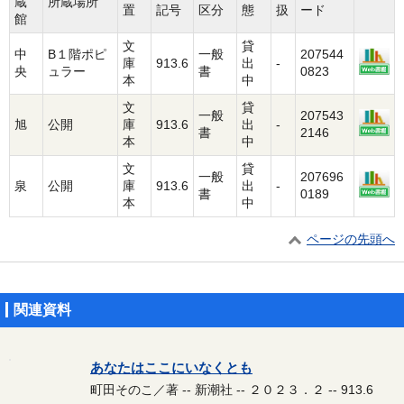
蔵
所蔵場所
置
記号
区分
態
扱
ード
館
文
貸
中
B１階ポピ
一般
207544
庫
913.6
出
-
央
ュラー
書
0823
本
中
文
貸
一般
207543
旭
公開
庫
913.6
出
-
書
2146
本
中
文
貸
一般
207696
泉
公開
庫
913.6
出
-
書
0189
本
中
ページの先頭へ
関連資料
あなたはここにいなくとも
町田そのこ／著 -- 新潮社 -- ２０２３．２ -- 913.6