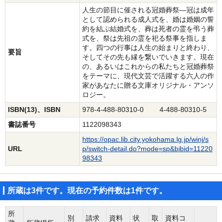
人生の節目に催される冠婚葬祭―冠は成年
として認められる成人式を、婚は婚姻の誓
約を結ぶ結婚式を、葬は死者の霊を弔う葬
式を、祭は先祖の霊を祀る祭事を指しま
す。四つの行事は人生の始まりと終わり、
要旨
そしてその先も縁を繋いでいきます。現在
の、あるいはこれからの私たちと冠婚葬祭
をテーマに、現代文芸で活躍する六人の作
家があなたに贈る文庫オリジナル・アンソ
ロジー。
ISBN(13)、ISBN
978-4-488-80310-0 4-488-80310-5
書誌番号
1122098343
https://opac.lib.city.yokohama.lg.jp/winj/s
URL
p/switch-detail.do?mode=sp&bibid=11220
98343
所蔵は3件です。現在の予約件数は1件です。
所
別
請求
資料
状
取
資料コ