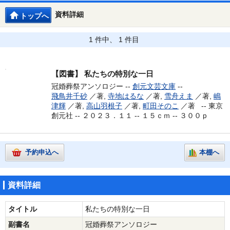
資料詳細
トップへ
1 件中、 1 件目
【図書】
私たちの特別な一日
冠婚葬祭アンソロジー --
創元文芸文庫
--
飛鳥井千砂
／著,
寺地はるな
／著,
雪舟えま
／著,
嶋
津輝
／著,
高山羽根子
／著,
町田そのこ
／著 --
東京
創元社 -- ２０２３．１１ -- １５ｃｍ -- ３００ｐ
予約申込へ
本棚へ
資料詳細
タイトル
私たちの特別な一日
副書名
冠婚葬祭アンソロジー