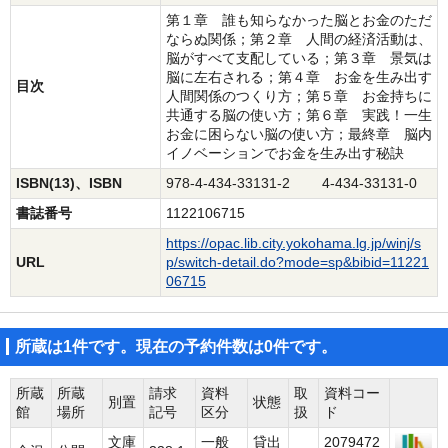
第１章 誰も知らなかった脳とお金のただ
ならぬ関係；第２章 人間の経済活動は、
脳がすべて支配している；第３章 景気は
脳に左右される；第４章 お金を生み出す
目次
人間関係のつくり方；第５章 お金持ちに
共通する脳の使い方；第６章 実践！一生
お金に困らない脳の使い方；最終章 脳内
イノベーションでお金を生み出す秘訣
ISBN(13)、ISBN
978-4-434-33131-2 4-434-33131-0
書誌番号
1122106715
https://opac.lib.city.yokohama.lg.jp/winj/s
URL
p/switch-detail.do?mode=sp&bibid=11221
06715
所蔵は1件です。現在の予約件数は0件です。
所蔵
所蔵
請求
資料
取
資料コー
別置
状態
館
場所
記号
区分
扱
ド
文庫
一般
貸出
2079472