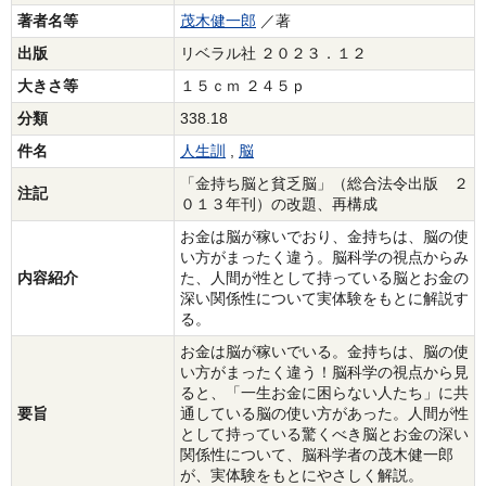
著者名等
茂木健一郎
／著
出版
リベラル社 ２０２３．１２
大きさ等
１５ｃｍ ２４５ｐ
分類
338.18
件名
人生訓
,
脳
「金持ち脳と貧乏脳」（総合法令出版 ２
注記
０１３年刊）の改題、再構成
お金は脳が稼いでおり、金持ちは、脳の使
い方がまったく違う。脳科学の視点からみ
内容紹介
た、人間が性として持っている脳とお金の
深い関係性について実体験をもとに解説す
る。
お金は脳が稼いでいる。金持ちは、脳の使
い方がまったく違う！脳科学の視点から見
ると、「一生お金に困らない人たち」に共
要旨
通している脳の使い方があった。人間が性
として持っている驚くべき脳とお金の深い
関係性について、脳科学者の茂木健一郎
が、実体験をもとにやさしく解説。