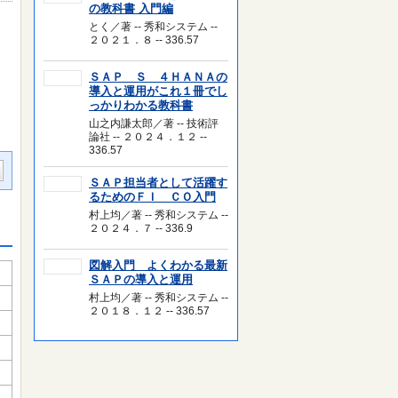
の教科書 入門編
とく／著 -- 秀和システム --
２０２１．８ -- 336.57
ｃ
ＳＡＰ Ｓ ４ＨＡＮＡの
導入と運用がこれ１冊でし
っかりわかる教科書
山之内謙太郎／著 -- 技術評
論社 -- ２０２４．１２ --
336.57
ＳＡＰ担当者として活躍す
るためのＦＩ ＣＯ入門
村上均／著 -- 秀和システム --
２０２４．７ -- 336.9
図解入門 よくわかる最新
ＳＡＰの導入と運用
村上均／著 -- 秀和システム --
２０１８．１２ -- 336.57