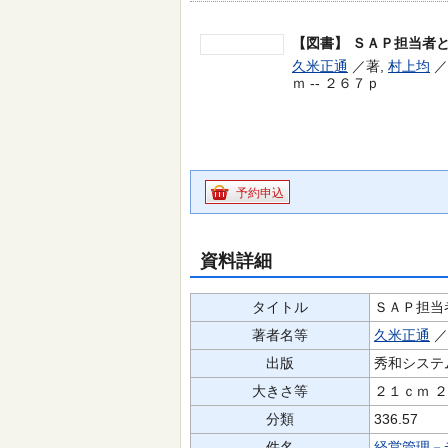
【図書】
ＳＡＰ担当者
久米正通
／著,
村上均
／
ｍ -- ２６７ｐ
予約申込
資料詳細
タイトル
ＳＡＰ担当
著者名等
久米正通
／
出版
秀和システ
大きさ等
２１ｃｍ 
分類
336.57
件名
経営管理－