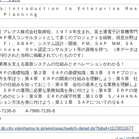
ル：Ｉｎｔｒｏｄｕｃｔｉｏｎ ｔｏ Ｅｎｔｅｒｐｒｉｓｅ Ｒｅｓ
 Ｐｌａｎｎｉｎｇ
】アレグス株式会社取締役。１９７４年生まれ、富士通電子計算機専門
ＡＰ導入コンサルタントとして多くのプロジェクトを経験。得意分野は
、ＦＩ、ＡＢＡＰ、システム設計・開発、ＰＭ。ＳＡＰ ＭＭ、ＳＡ
ｉｎｅｓｓ Ｏｎｅ認定コンサルタント等の資格を持つ。（本データは
刊行された当時に掲載されていたものです）
業務を支える最新システムの仕組みとオペレーションがわかる！
ＲＰの基礎知識；第２章 ＳＡＰの基礎知識；第３章 ＥＲＰプロジェ
方を学ぼう；第４章 ＥＲＰの開発の仕組みを理解しよう；第５章 社
ラの仕組みを知っておこう；第６章 会社の基本となる業務を理解しよ
 ＥＲＰの運用に必要な業務知識を身に付けよう；第８章 ＥＲＰの使
ためのヒント；第９章 ＥＲＰの保守作業；第１０章 Ｓ／４ＨＡＮＡ
ション方法を身に付けよう；第１１章 ＳＡＰについてのＱ＆Ａ
0-7135-0 4-7980-7135-8
7
c.lib.city.yokohama.lg.jp/winj/opac/switch-detail.do?bibid=1123011677
ページの先