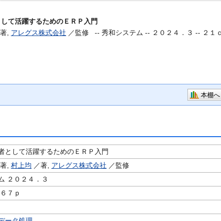
として活躍するためのＥＲＰ入門
著,
アレグス株式会社
／監修 --
秀和システム -- ２０２４．３ -- ２１
本棚へ
者として活躍するためのＥＲＰ入門
著,
村上均
／著,
アレグス株式会社
／監修
ム ２０２４．３
２６７ｐ
データ処理