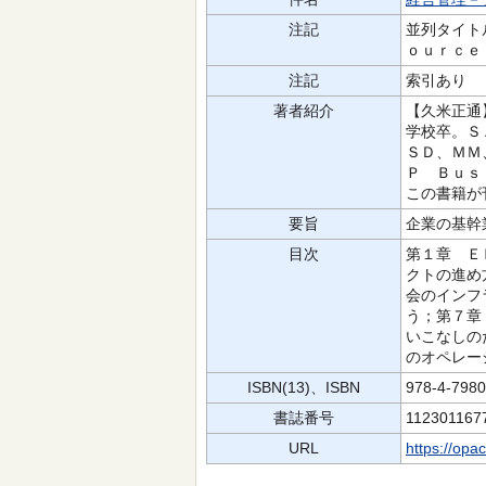
注記
並列タイト
ｏｕｒｃｅ
注記
索引あり
著者紹介
【久米正通
学校卒。Ｓ
ＳＤ、ＭＭ
Ｐ Ｂｕｓ
この書籍が
要旨
企業の基幹
目次
第１章 Ｅ
クトの進め
会のインフ
う；第７章
いこなしの
のオペレー
ISBN(13)、ISBN
978-4-798
書誌番号
112301167
URL
https://opa