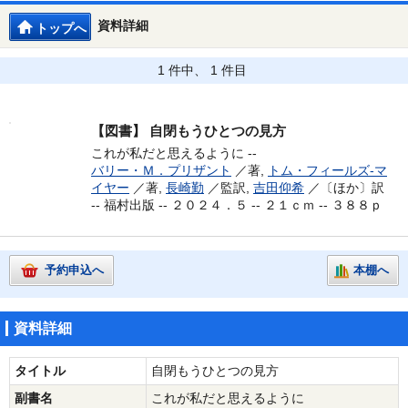
資料詳細
トップへ
1 件中、 1 件目
【図書】
自閉もうひとつの見方
これが私だと思えるように --
バリー・Ｍ．プリザント
／著,
トム・フィールズ‐マ
イヤー
／著,
長崎勤
／監訳,
吉田仰希
／〔ほか〕訳
--
福村出版 -- ２０２４．５ -- ２１ｃｍ -- ３８８ｐ
予約申込へ
本棚へ
資料詳細
タイトル
自閉もうひとつの見方
副書名
これが私だと思えるように