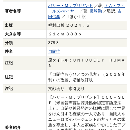
バリー・Ｍ．プリザント
／著,
トム・フィ
著者名等
ールズ‐マイヤー
／著,
長崎勤
／監訳,
吉
田仰希
／〔ほか〕訳
出版
福村出版 ２０２４．５
大きさ等
２１ｃｍ ３８８ｐ
分類
378.8
件名
自閉症
原タイトル：ＵＮＩＱＵＥＬＹ ＨＵＭＡ
注記
Ｎ
「自閉症もうひとつの見方」（２０１８年
注記
刊）の改題、増補改訂版
注記
文献あり 索引あり
【バリー・Ｍ．プリザント】ＣＣＣ－ＳＬ
Ｐ（米国音声言語聴覚協会認定言語療法
士）。自閉や神経発達の様態に関して世界
をけん引する権威の一人であり、自閉人や
ニューロダイバージェントの方々とその家
族を尊重し、本人と家族を中心にしたアプ
著者紹介