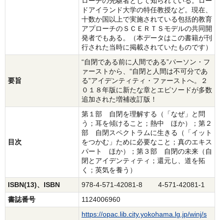
ローチの先駆者として知られている。ロー
ドアイランド大学の特任教授など。現在、
十数か国以上で実施されている包括的教育
アプローチのＳＣＥＲＴＳモデルの共同開
発者でもある。（本データはこの書籍が刊
行された当時に掲載されていたものです）
“自閉である前に人間である”パーソン・フ
ァーストから、“自閉と人間は不可分であ
要旨
る”アイデンティティ・ファーストへ。２
０１８年版に新たな章とエピソードが多数
追加された増補改訂版！
第１部 自閉を理解する（「なぜ」と問
う；耳を傾けること；熱中 ほか）；第２
部 自閉スペクトラムに生きる（「イット
目次
をつかむ」ために必要なこと；真のエキス
パート ほか）；第３部 自閉の未来（自
閉とアイデンティティ；還元し、道を拓
く；英気を養う）
ISBN(13)、ISBN
978-4-571-42081-8 4-571-42081-1
書誌番号
1124006960
https://opac.lib.city.yokohama.lg.jp/winj/s