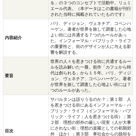
を」の３つのコンセプトで活動中。リュミ
エール代表。（本データはこの書籍が刊行
された当時に掲載されていたものです）
パリ、ディジョン、ヴェネチア、コペンハ
ーゲン。著者が世界を旅して調査した心地
よい街には共通する７つのルールがあっ
内容紹介
た。インフォーマル・パブリック・ライフ
の重要性と、街のデザインが人に与える影
響を解説する。
世界の人々を惹きつける街に共通するルー
ルを読み解いた一冊。前作「カフェから時
代は創られる」から１５年。パリ、ディジ
要旨
ョン、ヴェネチア、コペンハーゲン。著者
が世界を旅して調査した心地よい街には７
つのルールがあった。
サバルタンは語りうるのか？；第１部 人
を惹きつける街にあるインフォーマル・パ
ブリック・ライフ（インフォーマル・パブ
リック・ライフ；人を惹きつける街）；第
２部 理想の郊外の厳しい現実（人が大事
にされない街；理想の楽園としての初期郊
目次
外 ほか）；第３部 車社会からの脱却を