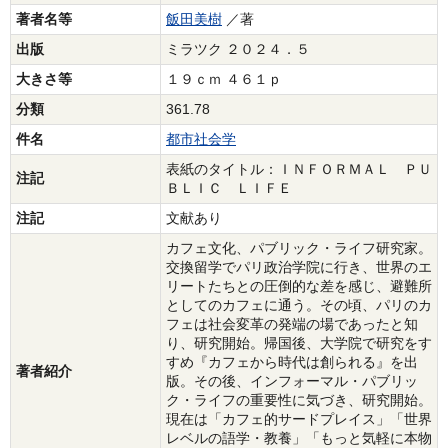
著者名等
飯田美樹
／著
出版
ミラツク ２０２４．５
大きさ等
１９ｃｍ ４６１ｐ
分類
361.78
件名
都市社会学
表紙のタイトル：ＩＮＦＯＲＭＡＬ ＰＵ
注記
ＢＬＩＣ ＬＩＦＥ
注記
文献あり
カフェ文化、パブリック・ライフ研究家。
交換留学でパリ政治学院に行き、世界のエ
リートたちとの圧倒的な差を感じ、避難所
としてのカフェに通う。その頃、パリのカ
フェは社会変革の発端の場であったと知
り、研究開始。帰国後、大学院で研究をす
すめ『カフェから時代は創られる』を出
著者紹介
版。その後、インフォーマル・パブリッ
ク・ライフの重要性に気づき、研究開始。
現在は「カフェ的サードプレイス」「世界
レベルの語学・教養」「もっと気軽に本物