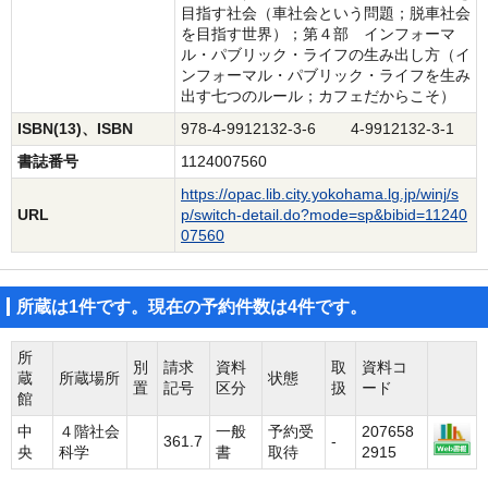
目指す社会（車社会という問題；脱車社会
を目指す世界）；第４部 インフォーマ
ル・パブリック・ライフの生み出し方（イ
ンフォーマル・パブリック・ライフを生み
出す七つのルール；カフェだからこそ）
ISBN(13)、ISBN
978-4-9912132-3-6 4-9912132-3-1
書誌番号
1124007560
https://opac.lib.city.yokohama.lg.jp/winj/s
URL
p/switch-detail.do?mode=sp&bibid=11240
07560
所蔵は1件です。現在の予約件数は4件です。
所
別
請求
資料
取
資料コ
蔵
所蔵場所
状態
置
記号
区分
扱
ード
館
中
４階社会
一般
予約受
207658
361.7
-
央
科学
書
取待
2915