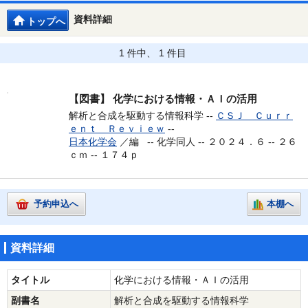
資料詳細
トップへ
1 件中、 1 件目
【図書】
化学における情報・ＡＩの活用
解析と合成を駆動する情報科学 --
ＣＳＪ Ｃｕｒｒ
ｅｎｔ Ｒｅｖｉｅｗ
--
日本化学会
／編 --
化学同人 -- ２０２４．６ -- ２６
ｃｍ -- １７４ｐ
予約申込へ
本棚へ
資料詳細
タイトル
化学における情報・ＡＩの活用
副書名
解析と合成を駆動する情報科学