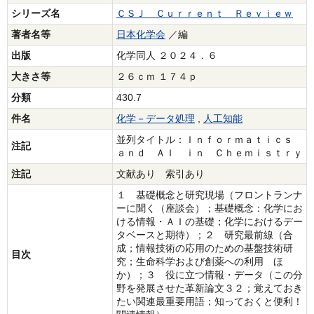
シリーズ名
ＣＳＪ Ｃｕｒｒｅｎｔ Ｒｅｖｉｅｗ
著者名等
日本化学会
／編
出版
化学同人 ２０２４．６
大きさ等
２６ｃｍ １７４ｐ
分類
430.7
件名
化学－データ処理
,
人工知能
並列タイトル：Ｉｎｆｏｒｍａｔｉｃｓ
注記
ａｎｄ ＡＩ ｉｎ Ｃｈｅｍｉｓｔｒｙ
注記
文献あり 索引あり
１ 基礎概念と研究現場（フロントランナ
ーに聞く（座談会）；基礎概念：化学にお
ける情報・ＡＩの基礎；化学におけるデー
タベースと期待）；２ 研究最前線（合
成；情報技術の応用のための基盤技術研
目次
究；生命科学および創薬への利用 ほ
か）；３ 役に立つ情報・データ（この分
野を発展させた革新論文３２；覚えておき
たい関連最重要用語；知っておくと便利！