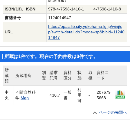
関連情報）
ISBN(13)、ISBN
978-4-7598-1410-1 4-7598-1410-8
書誌番号
1124014947
https://opac.lib.city.yokohama.lg.jp/winj/s
URL
p/switch-detail.do?mode=sp&bibid=11240
14947
所蔵は1件です。現在の予約件数は0件です。
所
別
請求
資料
状
取
資料コ
蔵
所蔵場所
置
記号
区分
態
扱
ード
館
利
中
４階自然科
一般
207679
430.7
用
-
央
学
Map
書
5668
可
ページの先頭へ