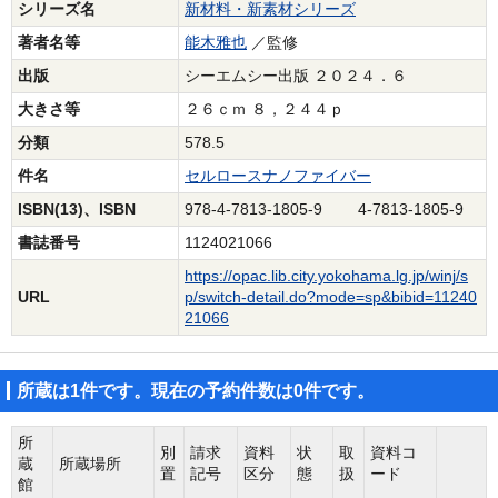
シリーズ名
新材料・新素材シリーズ
著者名等
能木雅也
／監修
出版
シーエムシー出版 ２０２４．６
大きさ等
２６ｃｍ ８，２４４ｐ
分類
578.5
件名
セルロースナノファイバー
ISBN(13)、ISBN
978-4-7813-1805-9 4-7813-1805-9
書誌番号
1124021066
https://opac.lib.city.yokohama.lg.jp/winj/s
URL
p/switch-detail.do?mode=sp&bibid=11240
21066
所蔵は1件です。現在の予約件数は0件です。
所
別
請求
資料
状
取
資料コ
蔵
所蔵場所
置
記号
区分
態
扱
ード
館