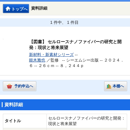
資料詳細
トップへ
1 件中、 1 件目
【図書】
セルロースナノファイバーの研究と開
発：現状と将来展望
新材料・新素材シリーズ
--
能木雅也
／監修 --
シーエムシー出版 -- ２０２４．
６ -- ２６ｃｍ -- ８，２４４ｐ
予約申込へ
本棚へ
資料詳細
セルロースナノファイバーの研究と開発：
タイトル
現状と将来展望