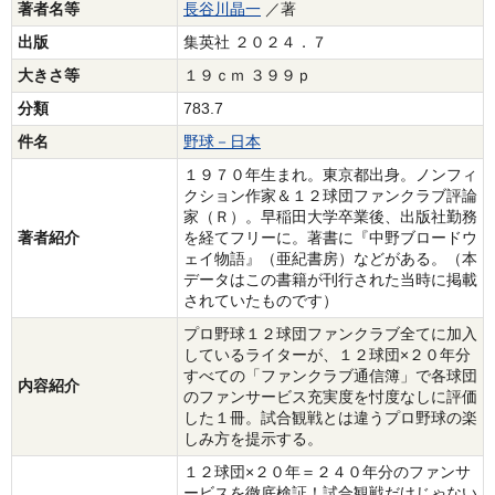
著者名等
長谷川晶一
／著
出版
集英社 ２０２４．７
大きさ等
１９ｃｍ ３９９ｐ
分類
783.7
件名
野球－日本
１９７０年生まれ。東京都出身。ノンフィ
クション作家＆１２球団ファンクラブ評論
家（Ｒ）。早稲田大学卒業後、出版社勤務
著者紹介
を経てフリーに。著書に『中野ブロードウ
ェイ物語』（亜紀書房）などがある。（本
データはこの書籍が刊行された当時に掲載
されていたものです）
プロ野球１２球団ファンクラブ全てに加入
しているライターが、１２球団×２０年分
すべての「ファンクラブ通信簿」で各球団
内容紹介
のファンサービス充実度を忖度なしに評価
した１冊。試合観戦とは違うプロ野球の楽
しみ方を提示する。
１２球団×２０年＝２４０年分のファンサ
ービスを徹底検証！試合観戦だけじゃない