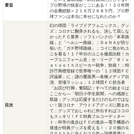
要旨
プロ野球の快楽がここにある！！２０年間
の会費総額＝２１６万２６８５円。プロ野
球ファンは本当に幸せになれたのか？
幻の球団「ライブドアフェニックス」グッ
ズ；コロナに翻弄されるも、決して屈しな
かったＦＣ業界；ソフトバンクの「本革路
線」と「ヘルシー路線」；ＤｅＮＡが切り
拓いた「ガチ野球路線」；コイに焦がれユ
ニを着る！１７年分のユニを徹底比較！カ
ープユニフォーム史；セ・リーグ「Ｂｌｕ
ｅｔｏｏｔｈスピーカー戦争」勃発！；特
許庁商標登録で世界唯一の「１２球団ＦＣ
評論家」に；謎の覆面男―各種メディア出
演、登場ラッシュ；１２球団ＦＣ担当者
「お詫び行脚」奮闘記；すべての始まりは
ここから―「朝日小学生新聞」への感謝と
凱旋；グッズは応援するだけのものではな
目次
い！脱コロナ アウトドアグッズに囲まれ
て；グッズでおしゃれに外出すればココロ
もスッキリ！ＦＣ特典フルコーディネー
ト；科学の進歩はＦＣの進歩―電子機器の
発達が特典グッズを変える！；２０個のＧ
ＯＹとともに歩んだ２０年―評価基準は、