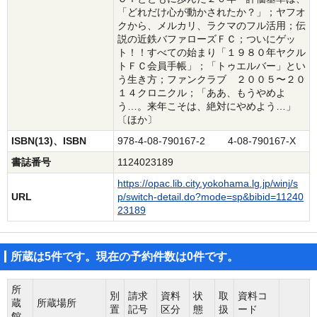
「どれだけ心が動かされたか？」；ヤフオ
クから、メルカリ、ラクマのフル活用；伝
説の近鉄バファローズＦＣ；ついにゲッ
ト！！すべての始まり「１９８０年ヤクル
トＦＣ会員手帳」；「トゥエルバー」とい
う生き方；ファンクラブ ２００５〜２０
１４クロニクル；「ああ、もうやめよ
う…。来年こそは、絶対にやめよう…」
〔ほか〕
ISBN(13)、ISBN
978-4-08-790167-2 4-08-790167-X
書誌番号
1124023189
https://opac.lib.city.yokohama.lg.jp/winj/s
URL
p/switch-detail.do?mode=sp&bibid=11240
23189
所蔵は5件です。現在の予約件数は0件です。
所
別
請求
資料
状
取
資料コ
蔵
所蔵場所
置
記号
区分
態
扱
ード
館