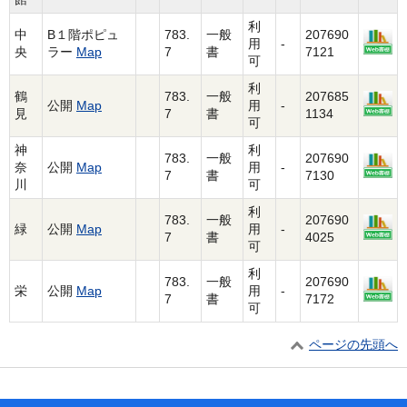
利
中
B１階ポピュ
783.
一般
207690
用
-
央
ラー
Map
7
書
7121
可
利
鶴
783.
一般
207685
公開
Map
用
-
見
7
書
1134
可
神
利
783.
一般
207690
奈
公開
Map
用
-
7
書
7130
川
可
利
783.
一般
207690
緑
公開
Map
用
-
7
書
4025
可
利
783.
一般
207690
栄
公開
Map
用
-
7
書
7172
可
ページの先頭へ